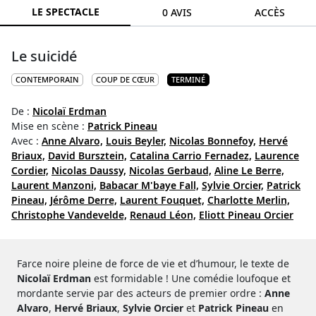
LE SPECTACLE
0 AVIS
ACCÈS
Le suicidé
CONTEMPORAIN
COUP DE CŒUR
TERMINÉ
De :
Nicolaï Erdman
Mise en scène :
Patrick Pineau
Avec :
Anne Alvaro,
Louis Beyler,
Nicolas Bonnefoy,
Hervé
Briaux,
David Bursztein,
Catalina Carrio Fernadez,
Laurence
Cordier,
Nicolas Daussy,
Nicolas Gerbaud,
Aline Le Berre,
Laurent Manzoni,
Babacar M'baye Fall,
Sylvie Orcier,
Patrick
Pineau,
Jérôme Derre,
Laurent Fouquet,
Charlotte Merlin,
Christophe Vandevelde,
Renaud Léon,
Eliott Pineau Orcier
Farce noire pleine de force de vie et d’humour, le texte de
Nicolaï Erdman
est formidable ! Une comédie loufoque et
mordante servie par des acteurs de premier ordre :
Anne
Alvaro
,
Hervé Briaux
,
Sylvie Orcier
et
Patrick Pineau
en