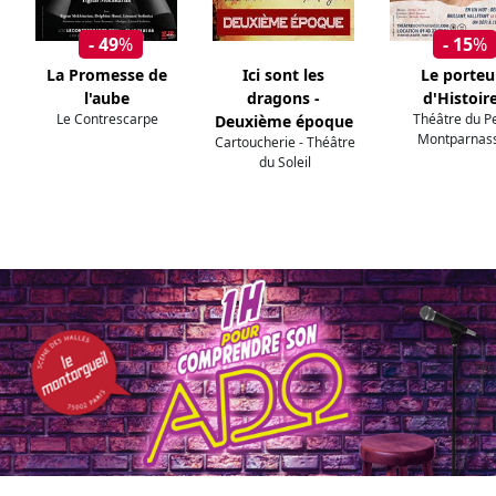
- 49
%
- 15
%
La Promesse de
Ici sont les
Le porteu
l'aube
dragons -
d'Histoir
Le Contrescarpe
Théâtre du Pe
Deuxième époque
Montparnas
Cartoucherie - Théâtre
du Soleil