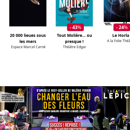
- 43
%
- 24
%
20 000 lieues sous
Tout Molière... ou
Le Horla
A la Folie Thé
les mers
presque !
Espace Marcel Carné
Théâtre Edgar