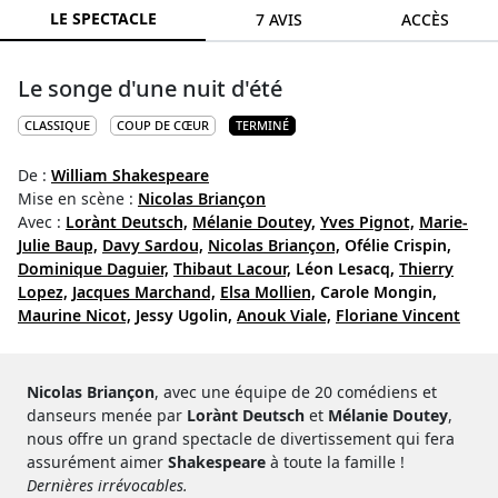
LE SPECTACLE
7 AVIS
ACCÈS
Le songe d'une nuit d'été
CLASSIQUE
COUP DE CŒUR
TERMINÉ
De :
William Shakespeare
Mise en scène :
Nicolas Briançon
Avec :
Lorànt Deutsch,
Mélanie Doutey,
Yves Pignot,
Marie-
Julie Baup,
Davy Sardou,
Nicolas Briançon,
Ofélie Crispin,
Dominique Daguier,
Thibaut Lacour,
Léon Lesacq,
Thierry
Lopez,
Jacques Marchand,
Elsa Mollien,
Carole Mongin,
Maurine Nicot,
Jessy Ugolin,
Anouk Viale,
Floriane Vincent
Nicolas Briançon
, avec une équipe de 20 comédiens et
danseurs menée par
Lorànt Deutsch
et
Mélanie Doutey
,
nous offre un grand spectacle de divertissement qui fera
assurément aimer
Shakespeare
à toute la famille !
Dernières irrévocables.