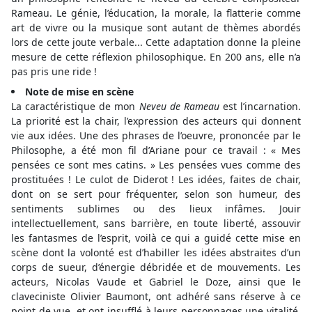
Rameau. Le génie, l’éducation, la morale, la flatterie comme
art de vivre ou la musique sont autant de thèmes abordés
lors de cette joute verbale... Cette adaptation donne la pleine
mesure de cette réflexion philosophique. En 200 ans, elle n’a
pas pris une ride !
Note de mise en scène
La caractéristique de mon
Neveu de Rameau
est l’incarnation.
La priorité est la chair, l’expression des acteurs qui donnent
vie aux idées. Une des phrases de l’oeuvre, prononcée par le
Philosophe, a été mon fil d’Ariane pour ce travail : « Mes
pensées ce sont mes catins. » Les pensées vues comme des
prostituées ! Le culot de Diderot ! Les idées, faites de chair,
dont on se sert pour fréquenter, selon son humeur, des
sentiments sublimes ou des lieux infâmes. Jouir
intellectuellement, sans barrière, en toute liberté, assouvir
les fantasmes de l’esprit, voilà ce qui a guidé cette mise en
scène dont la volonté est d’habiller les idées abstraites d’un
corps de sueur, d’énergie débridée et de mouvements. Les
acteurs, Nicolas Vaude et Gabriel le Doze, ainsi que le
claveciniste Olivier Baumont, ont adhéré sans réserve à ce
point de vue, et ont insufflé à leurs personnages une vitalité,