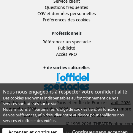
Service client
Questions fréquentes
CGV
et
données personnelles
Préférences des cookies
Professionnels
Référencer un spectacle
Publicité
Accès PRO
+ de sorties culturelles
Nous nous engageons à respecter votre confidentialité
Des cookies anonymes indispensables au fonctionnement de nos
Calendrier des spectacles à Paris et en Île-de-France :
août 2026
services sont utilisés sur ce site.
septembre 2026
octobre 2026
novembre 2026
décembre
Nous limitons à
4 partenaires
l’usage de cookies tiers, en fonction
2026
janvier 2027
Sélection Adhérent
de
vos préférences
, afin d'étudier notre audience pour améliorer nos
services et diffuser des vidéos.
© 1998-2026, THEATREonline.com
Accepter et continuer
Continuer sans accepter