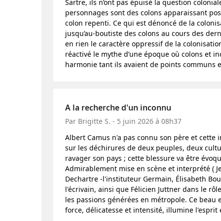
Sartre, ils n’ont pas épuisé la question colonia
personnages sont des colons apparaissant posi
colon repenti. Ce qui est dénoncé de la colonisa
jusqu’au-boutiste des colons au cours des dern
en rien le caractère oppressif de la colonisat
réactivé le mythe d’une époque où colons et in
harmonie tant ils avaient de points communs 
A la recherche d'un inconnu
Par Brigitte S. - 5 juin 2026 à 08h37
Albert Camus n'a pas connu son père et cette i
sur les déchirures de deux peuples, deux cultu
ravager son pays ; cette blessure va être évo
Admirablement mise en scène et interprété ( Je
Dechartre -l'instituteur Germain, Élisabeth Bo
l'écrivain, ainsi que Félicien Juttner dans le rô
les passions générées en métropole. Ce beau e
force, délicatesse et intensité, illumine l'espri