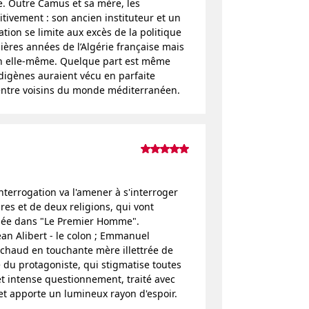
le. Outre Camus et sa mère, les
tivement : son ancien instituteur et un
tion se limite aux excès de la politique
ières années de l’Algérie française mais
ion elle-même. Quelque part est même
digènes auraient vécu en parfaite
entre voisins du monde méditerranéen.
nterrogation va l'amener à s'interroger
res et de deux religions, qui vont
quée dans "Le Premier Homme".
an Alibert - le colon ; Emmanuel
uchaud en touchante mère illettrée de
le du protagoniste, qui stigmatise toutes
t intense questionnement, traité avec
t et apporte un lumineux rayon d'espoir.