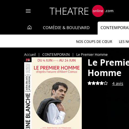
Panneau de gestion des cookies
COMÉDIE & BOULEVARD
CONTEMPORA
NOS COUPS DE CŒUR
LES 
Accueil
CONTEMPORAIN
Le Premier Homme
Le Premi
Homme
4 avis
Reine Blanche