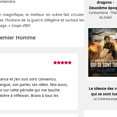
entendre.
dragons -
Deuxième épo
Cartoucherie - Thé
 magnifique, le metteur en scène fait circuler
du Soleil
, l’histoire de la guerre d’Algérie et surtout les
rage. »
Coups d’Œil
 Premier Homme
ance et j'en suis sorti convaincu.
ngue, son parler, ses idées. Moi aussi,
Le silence des v
erse sur cette période qui me touche
qui se sont tu
tière à réflexion. Bravo à tous les
Le Contrescarp