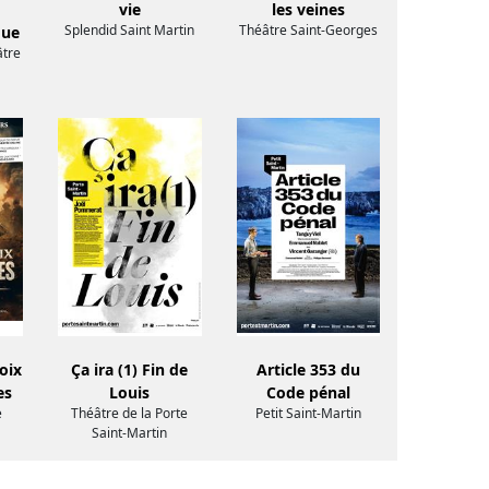
vie
les veines
Splendid Saint Martin
Théâtre Saint-Georges
que
âtre
oix
Ça ira (1) Fin de
Article 353 du
es
Louis
Code pénal
e
Théâtre de la Porte
Petit Saint-Martin
Saint-Martin