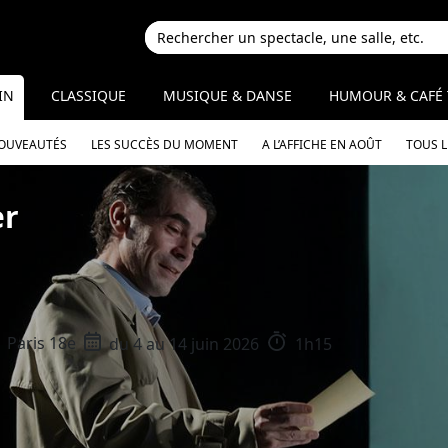
IN
CLASSIQUE
MUSIQUE & DANSE
HUMOUR & CAFÉ 
NOUVEAUTÉS
LES SUCCÈS DU MOMENT
A L’AFFICHE EN AOÛT
TOUS 
er
Paris 18e
du 4 au 14 juin 2026
1h15