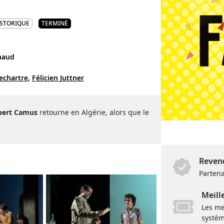
ISTORIQUE
TERMINÉ
haud
chartre,
Félicien Juttner
bert Camus
retourne en Algérie, alors que le
Revend
Partena
Meill
Les me
systém