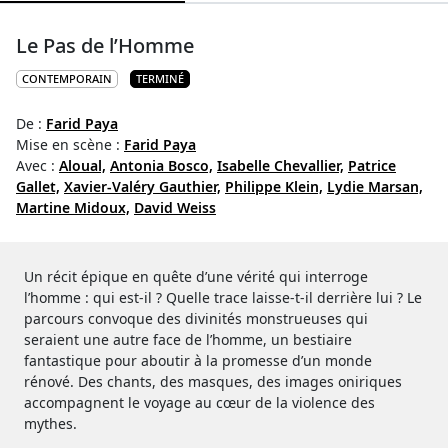
Le Pas de l’Homme
CONTEMPORAIN
TERMINÉ
De :
Farid Paya
Mise en scène :
Farid Paya
Avec :
Aloual,
Antonia Bosco,
Isabelle Chevallier,
Patrice
Gallet,
Xavier-Valéry Gauthier,
Philippe Klein,
Lydie Marsan,
Martine Midoux,
David Weiss
Un récit épique en quête d’une vérité qui interroge
l’homme : qui est-il ? Quelle trace laisse-t-il derrière lui ? Le
parcours convoque des divinités monstrueuses qui
seraient une autre face de l’homme, un bestiaire
fantastique pour aboutir à la promesse d’un monde
rénové. Des chants, des masques, des images oniriques
accompagnent le voyage au cœur de la violence des
mythes.