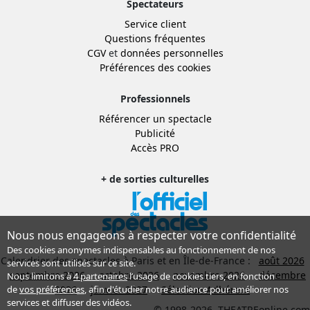
Spectateurs
Service client
Questions fréquentes
CGV
et
données personnelles
Préférences des cookies
Professionnels
Référencer un spectacle
Publicité
Accès PRO
+ de sorties culturelles
Nous nous engageons à respecter votre confidentialité
Des cookies anonymes indispensables au fonctionnement de nos
Calendrier des spectacles à Paris et en Île-de-France :
août 2026
services sont utilisés sur ce site.
septembre 2026
octobre 2026
novembre 2026
décembre
Nous limitons à
4 partenaires
l’usage de cookies tiers, en fonction
de
vos préférences
, afin d'étudier notre audience pour améliorer nos
2026
janvier 2027
Sélection Adhérent
services et diffuser des vidéos.
© 1998-2026, THEATREonline.com