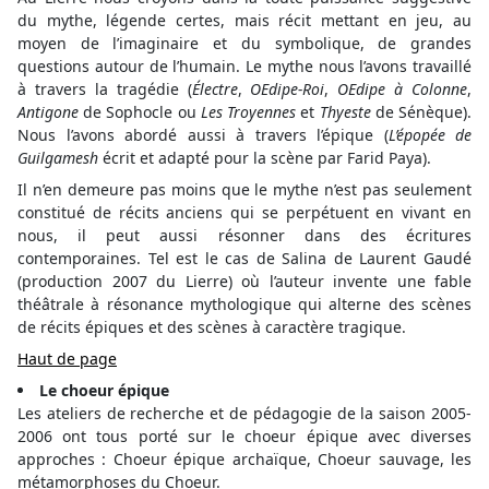
du mythe, légende certes, mais récit mettant en jeu, au
moyen de l’imaginaire et du symbolique, de grandes
questions autour de l’humain. Le mythe nous l’avons travaillé
à travers la tragédie (
Électre
,
OEdipe-Roi
,
OEdipe à Colonne
,
Antigone
de Sophocle ou
Les Troyennes
et
Thyeste
de Sénèque).
Nous l’avons abordé aussi à travers l’épique (
L’épopée de
Guilgamesh
écrit et adapté pour la scène par Farid Paya).
Il n’en demeure pas moins que le mythe n’est pas seulement
constitué de récits anciens qui se perpétuent en vivant en
nous, il peut aussi résonner dans des écritures
contemporaines. Tel est le cas de Salina de Laurent Gaudé
(production 2007 du Lierre) où l’auteur invente une fable
théâtrale à résonance mythologique qui alterne des scènes
de récits épiques et des scènes à caractère tragique.
Haut de page
Le choeur épique
Les ateliers de recherche et de pédagogie de la saison 2005-
2006 ont tous porté sur le choeur épique avec diverses
approches : Choeur épique archaïque, Choeur sauvage, les
métamorphoses du Choeur.