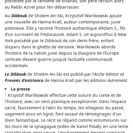
possédée par le fantôme de Khanan, son père recourt alors
au Rabbi Azriel pour l’en débarrasser.
Au
Dibbouk
de Sholem An-Ski, Krzysztof Warlikowski ajoute
une nouvelle de Hanna Krall, auteur contemporaine, juive
polonaise. Elle y raconte l’histoire authentique d’Adam S., fils
d’un survivant de l’Holocauste. Adam S. vit aujourd’hui à New
York possédé par le Dibbouk de son demi-frère, enfant
disparu dans le ghetto de Varsovie. Warlikowski aborde
l’histoire de la nation juive depuis la diaspora de l’Europe
centrale d’avant-guerre jusqu’à l’actuelle communauté
occidentale.
Le Dibbouk
de Sholem An-Ski est publié par l’
Arche éditeur
et
Preuves d’existence
de Hanna Krall par les éditions
Autrement
.
La presse
" Krzystof Warlikowski effectue cette suture du conte et de
l'histoire, avec un sens plastique exceptionnel. Dans l'espace
sacré, faussement à l'abri du temps, les villageois du passé,
sagement assis en ligne, font assaut de témoignages d'un
divin fantastique. Le récit se répand comme enluminures sur
les murs de la synagogue (vidéo de Kamil Polak), en une lente
cristallisation amoureuse. L'enchantement devient spectacle,