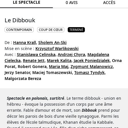
LE SPECTACLE
0 AVIS
ACCÈS
Le Dibbouk
CONTEMPORAIN
COUP DE CŒUR
TERMINÉ
De :
Hanna Krall,
Sholem An-Ski
Mise en scène :
Krzysztof Warlikowski
Avec :
Stanislawa Celinska,
Andrzej Chyra,
Magdalena
Cielecka,
Renate Jett,
Marek Kalita,
Jacek Poniedzialek,
Orna
Porat,
Robert Gonera,
Maria Maj,
Zygmunt Malanowicz,
Jerzy Senator,
Maciej Tomaszewski,
Tomasz Tyndyk,
Malgorzata Bereza
Spectacle en polonais, surtitré
. Le terme dibbouk - union en
hébreu - évoque la possession d’un corps par une âme
errante. Fable d’amour et de mort, son
Dibbouk
prend pour
décor les parois de bois d’une vieille synagogue. Parmi les
élèves de l’école talmudique, Khanan étudie la Kabbale.