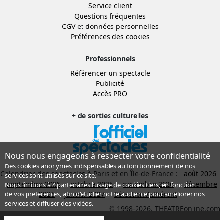
Service client
Questions fréquentes
CGV
et
données personnelles
Préférences des cookies
Professionnels
Référencer un spectacle
Publicité
Accès PRO
+ de sorties culturelles
Nous nous engageons à respecter votre confidentialité
Des cookies anonymes indispensables au fonctionnement de nos
Calendrier des spectacles à Paris et en Île-de-France :
août 2026
services sont utilisés sur ce site.
septembre 2026
octobre 2026
novembre 2026
décembre
Nous limitons à
4 partenaires
l’usage de cookies tiers, en fonction
de
vos préférences
, afin d'étudier notre audience pour améliorer nos
2026
janvier 2027
Sélection Adhérent
services et diffuser des vidéos.
© 1998-2026, THEATREonline.com