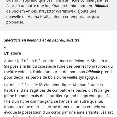
Quand il apprend que Léa, fille d’un riche commerçant, se
fiance à un autre que lui, Khanan tombe mort. Au
Dibbouk
de Sholem An-Ski, Krzysztof Warlikowski ajoute une
nouvelle de Hanna Krall, auteur contemporaine, juive
polonaise.
Spectacle en polonais et en hébreu, surtitré
L'histoire
Auteur juif né en Biélorussie et mort en Pologne, Sholem An-
Ski pose à la fin du xixe siècle l’une des pierres fondatrices du
théâtre yiddish. Fable d’amour et de mort, son
Dibbouk
prend
pour décor les parois de bois d’une vieille synagogue.
Parmi les élèves de l’école talmudique, Khanan étudie la
Kabbale. Il ne s’agit pas de combattre le péché, dit l’étrange
jeune homme, mais de le purifier. Quand il apprend que Léa,
fille d’un riche commerçant, se fiance à un autre que lui,
Khanan tombe mort. Le terme dibbouk - union en hébreu -
évoque la possession d’un corps par une âme errante. Léa est