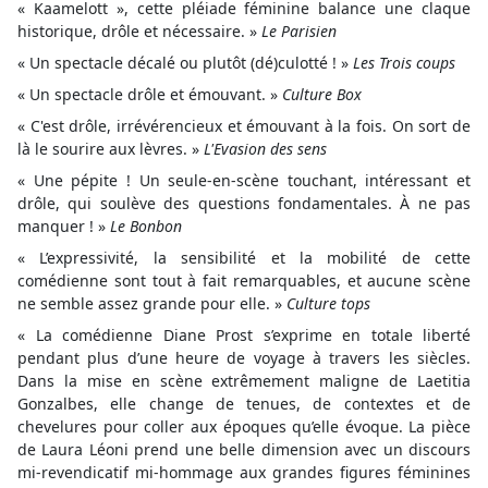
« Kaamelott », cette pléiade féminine balance une claque
historique, drôle et nécessaire. »
Le Parisien
« Un spectacle décalé ou plutôt (dé)culotté ! »
Les Trois coups
« Un spectacle drôle et émouvant. »
Culture Box
« C'est drôle, irrévérencieux et émouvant à la fois. On sort de
là le sourire aux lèvres. »
L'Evasion des sens
« Une pépite ! Un seule-en-scène touchant, intéressant et
drôle, qui soulève des questions fondamentales. À ne pas
manquer ! »
Le Bonbon
« L’expressivité, la sensibilité et la mobilité de cette
comédienne sont tout à fait remarquables, et aucune scène
ne semble assez grande pour elle. »
Culture tops
« La comédienne Diane Prost s’exprime en totale liberté
pendant plus d’une heure de voyage à travers les siècles.
Dans la mise en scène extrêmement maligne de Laetitia
Gonzalbes, elle change de tenues, de contextes et de
chevelures pour coller aux époques qu’elle évoque. La pièce
de Laura Léoni prend une belle dimension avec un discours
mi-revendicatif mi-hommage aux grandes figures féminines