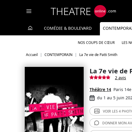
Panneau de gestion des cookies
COMÉDIE & BOULEVARD
CONTEMPORA
NOS COUPS DE CŒUR
LES 
Accueil
CONTEMPORAIN
La 7e vie de Patti Smith
La 7e vie de 
2 avis
Théâtre 14
Paris 14e
du 1 au 5 juin 20
VOIR LES
4 PHOT
DONNER MON
AV