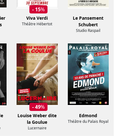
- 15
%
ier
Viva Verdi
Le Pansement
Théâtre Hébertot
s
Schubert
Studio Raspail
- 49
%
de
Louise Weber dite
Edmond
Théâtre du Palais Royal
la Goulue
e
Lucernaire