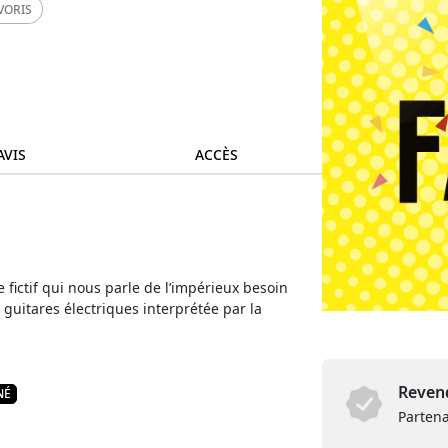
VORIS
AVIS
ACCÈS
fictif qui nous parle de l’impérieux besoin
guitares électriques interprétée par la
Revend
NÉ
Partena