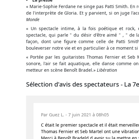
« Marie-Sophie Ferdane ne singe pas Patti Smith. En r
de l'interprète de Gloria. Et y parvient, si on juge l
Monde
« Un spectacle intime, à la fois poétique et rock,
spectacle, qui parle " du désir d'être aimé " , " de l
façon, dont une figure comme celle de Patti Smit
bouleverser notre vie et en particulier à ce moment si
« Portée par les guitaristes Thomas Fernier et Seb
sonore, l'air se fait aquatique, elle danse comme on
metteur en scène Benoît Bradel.»
Libération
Sélection d'avis des spectateurs - La 7e
Par Guez L. - 7 juin 2021 à 08h05
C était le premier spectacle et il était mervei
Thomas Fernier et Seb Martel ont une vibratio
Merci à Benoît Bradeld d avoir su la mettre en 