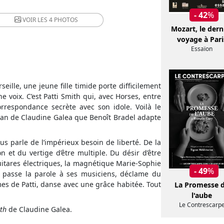
- 42
%
VOIR LES
4 PHOTOS
Mozart, le dern
voyage à Pari
Essaïon
eille, une jeune fille timide porte difficilement
voix. C’est Patti Smith qui, avec Horses, entre
orrespondance secrète avec son idole. Voilà le
man de Claudine Galea que Benoît Bradel adapte
us parle de l’impérieux besoin de liberté. De la
on et du vertige d’être multiple. Du désir d’être
itares électriques, la magnétique Marie-Sophie
- 49
%
e passe la parole à ses musiciens, déclame du
s de Patti, danse avec une grâce habitée. Tout
La Promesse 
l'aube
Le Contrescarp
ith
de Claudine Galea.