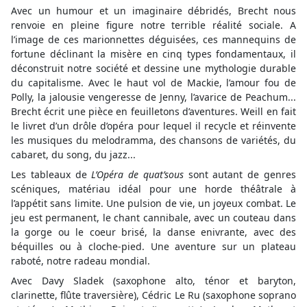
Avec un humour et un imaginaire débridés, Brecht nous
renvoie en pleine figure notre terrible réalité sociale. A
l’image de ces marionnettes déguisées, ces mannequins de
fortune déclinant la misère en cinq types fondamentaux, il
déconstruit notre société et dessine une mythologie durable
du capitalisme. Avec le haut vol de Mackie, l’amour fou de
Polly, la jalousie vengeresse de Jenny, l’avarice de Peachum...
Brecht écrit une pièce en feuilletons d’aventures. Weill en fait
le livret d’un drôle d’opéra pour lequel il recycle et réinvente
les musiques du melodramma, des chansons de variétés, du
cabaret, du song, du jazz...
Les tableaux de
L’Opéra de quat’sous
sont autant de genres
scéniques, matériau idéal pour une horde théâtrale à
l’appétit sans limite. Une pulsion de vie, un joyeux combat. Le
jeu est permanent, le chant cannibale, avec un couteau dans
la gorge ou le coeur brisé, la danse enivrante, avec des
béquilles ou à cloche-pied. Une aventure sur un plateau
raboté, notre radeau mondial.
Avec Davy Sladek (saxophone alto, ténor et baryton,
clarinette, flûte traversière), Cédric Le Ru (saxophone soprano