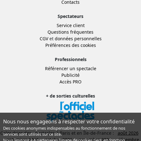
Contacts
Spectateurs
Service client
Questions fréquentes
CGV
et
données personnelles
Préférences des cookies
Professionnels
Référencer un spectacle
Publicité
Accès PRO
+ de sorties culturelles
Nous nous engageons à respecter votre confidentialité
Des cookies anonymes indispensables au fonctionnement de nos
Calendrier des spectacles à Paris et en Île-de-France :
août 2026
services sont utilisés sur ce site.
septembre 2026
octobre 2026
novembre 2026
décembre
Nous limitons à
4 partenaires
l’usage de cookies tiers, en fonction