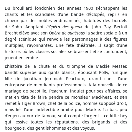
Du brouillard londonien des années 1900 s’échappent les
chants et les scandales d’une bande d’éclopés, repris en
choeur par des nobles endimanchés, habitués des bordels
de Soho. Adaptant
L’Opéra des gueux
de John Gay, Bertolt
Brecht élève avec son
Opéra de quat’sous
la satire sociale à un
degré scénique qui renvoie les personnages à des figures
multiples, rayonnantes. Une fête théâtrale. Il s’agit d’une
histoire, où les classes sociales se brassent et se confondent,
jouent ensemble.
L’histoire de la chute et du triomphe de Mackie Messer,
bandit superbe aux gants blancs, épousant Polly, l’unique
fille de Jonathan Jeremiah Peachum, grand chef d’une
entreprise de mendiants professionnels. A la nouvelle de ce
mariage de pacotille, Peachum, inquiet pour ses affaires, se
met en tête de faire pendre ce monsieur Mackheat, et s’en
remet à Tiger Brown, chef de la police, homme supposé droit,
mais lié d’une indéfectible amitié pour Mackie. Ici bas, peu
d’enjeu autour de l’amour, seul compte l’argent – ce little boy
qui lessive toutes les réputations, des brigands et des
bourgeois, des gentilshommes et des voyous.