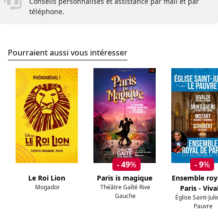
Conseils personnalisés et assistance par mail et par
téléphone.
Pourraient aussi vous intéresser
- 49
%
- 9
%
Le Roi Lion
Paris is magique
Ensemble roy
Mogador
Théâtre Gaîté Rive
Paris - Viva
Gauche
Église Saint-Jul
Pauvre