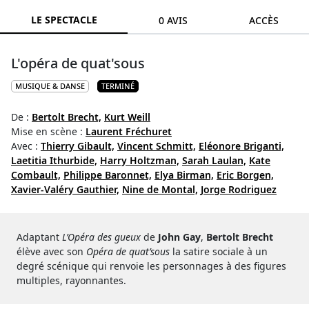
LE SPECTACLE
0 AVIS
ACCÈS
L'opéra de quat'sous
MUSIQUE & DANSE
TERMINÉ
De :
Bertolt Brecht,
Kurt Weill
Mise en scène :
Laurent Fréchuret
Avec :
Thierry Gibault,
Vincent Schmitt,
Eléonore Briganti,
Laetitia Ithurbide,
Harry Holtzman,
Sarah Laulan,
Kate
Combault,
Philippe Baronnet,
Elya Birman,
Eric Borgen,
Xavier-Valéry Gauthier,
Nine de Montal,
Jorge Rodriguez
Adaptant
L’Opéra des gueux
de
John Gay
,
Bertolt Brecht
élève avec son
Opéra de quat’sous
la satire sociale à un
degré scénique qui renvoie les personnages à des figures
multiples, rayonnantes.