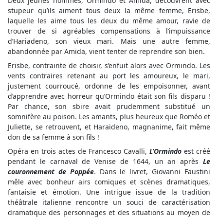
Deux jeunes hommes, Ormindo et Amida, découvrent avec
stupeur qu’ils aiment tous deux la même femme, Erisbe,
laquelle les aime tous les deux du même amour, ravie de
trouver de si agréables compensations à l’impuissance
d’Hariadeno, son vieux mari. Mais une autre femme,
abandonnée par Amida, vient tenter de reprendre son bien.
Erisbe, contrainte de choisir, s’enfuit alors avec Ormindo. Les
vents contraires retenant au port les amoureux, le mari,
justement courroucé, ordonne de les empoisonner, avant
d’apprendre avec horreur qu’Ormindo était son fils disparu !
Par chance, son sbire avait prudemment substitué un
somnifère au poison. Les amants, plus heureux que Roméo et
Juliette, se retrouvent, et Haraideno, magnanime, fait même
don de sa femme à son fils !
Opéra en trois actes de Francesco Cavalli,
L’Ormindo
est créé
pendant le carnaval de Venise de 1644, un an après
Le
couronnement de Poppée
. Dans le livret, Giovanni Faustini
mêle avec bonheur airs comiques et scènes dramatiques,
fantaisie et émotion. Une intrigue issue de la tradition
théâtrale italienne rencontre un souci de caractérisation
dramatique des personnages et des situations au moyen de