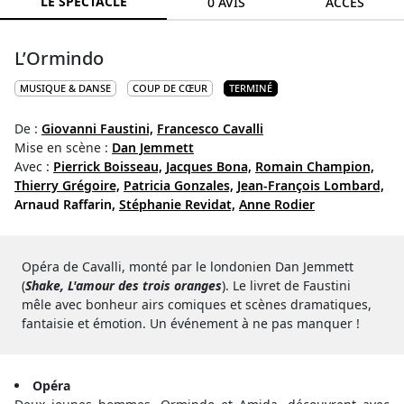
LE SPECTACLE
0 AVIS
ACCÈS
L’Ormindo
MUSIQUE & DANSE
COUP DE CŒUR
TERMINÉ
De :
Giovanni Faustini,
Francesco Cavalli
Mise en scène :
Dan Jemmett
Avec :
Pierrick Boisseau,
Jacques Bona,
Romain Champion,
Thierry Grégoire,
Patricia Gonzales,
Jean-François Lombard,
Arnaud Raffarin,
Stéphanie Revidat,
Anne Rodier
Opéra de Cavalli, monté par le londonien Dan Jemmett
(
Shake, L'amour des trois oranges
). Le livret de Faustini
mêle avec bonheur airs comiques et scènes dramatiques,
fantaisie et émotion. Un événement à ne pas manquer !
Opéra