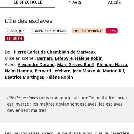
LE SPECTACLE
1 AVIS
ACCÈS
L'Île des esclaves
CLASSIQUE
COMÉDIE DE MOEURS
OFFRE ADHÉRENT
- 57%
11 - 25,5 €
De :
Pierre Carlet de Chamblain de Marivaux
Mise en scène :
Bernard Lefebvre,
Hélène Robin
Avec :
Alexandre Durand,
Marc Grèzes-Rueff,
Philippe Hazza,
Naïm Hamou,
Bernard Lefebvre,
Jean Marzouk,
Marion Rif,
Béatrice Murtinger,
Hélène Robin
L’île des esclaves
nous transporte sur une île où l’ordre social
est inversé : les maîtres deviennent esclaves, les esclaves
deviennent maîtres.
Les personnages grecs, le naufrage ainsi que le caractère