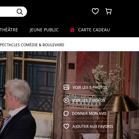
THÉÂTRE
JEUNE PUBLIC
CARTE CADEAU
SPECTACLES COMÉDIE & BOULEVARD
VOIR LES
5 PHOTOS
VOIR LES
2 VIDÉOS
DONNER MON
AVIS
AJOUTER AUX
FAVORIS