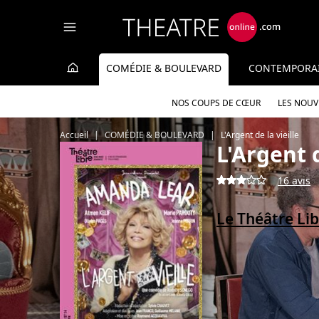
Panneau de gestion des cookies
COMÉDIE & BOULEVARD
CONTEMPORA
NOS COUPS DE CŒUR
LES NOU
Accueil
COMÉDIE & BOULEVARD
L'Argent de la vieille
L'Argent d
16 avis
Le Théâtre Li