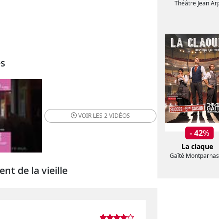
Théâtre Jean Ar
es
VOIR LES
2 VIDÉOS
- 42
%
La claque
Gaîté Montparnas
nt de la vieille