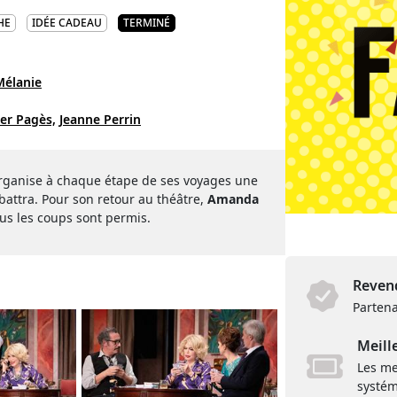
HE
IDÉE CADEAU
TERMINÉ
Mélanie
ier Pagès,
Jeanne Perrin
organise à chaque étape de ses voyages une
 battra. Pour son retour au théâtre,
Amanda
ous les coups sont permis.
Revend
Partena
Meill
Les me
systém