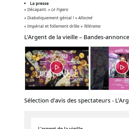
La presse
« Décapant. »
Le Figaro
« Diaboliquement génial ! »
Allociné
« Impérial et follement drôle »
Télérama
L'Argent de la vieille – Bandes-annonc
Sélection d'avis des spectateurs - L'Arge
L'argent de la vieille