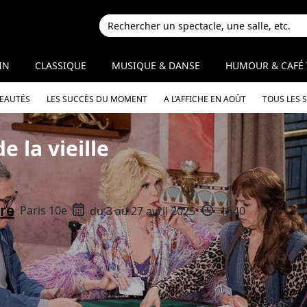
IN
CLASSIQUE
MUSIQUE & DANSE
HUMOUR & CAFÉ 
VEAUTÉS
LES SUCCÈS DU MOMENT
A L’AFFICHE EN AOÛT
TOUS LES 
e la vieille
bre
Paris 10e
du 3 au 27 avril 2025
1h40