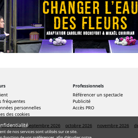
urs
Professionnels
ient
Référencer un spectacle
s fréquentes
Publicité
nnées personnelles
Accès PRO
es des cookies
fidentialité
août 2026
septembre 2026
octobre 2026
novembre 2026
d
de nos services sont utilisés sur ce site.
en fonction de
vos préférences
, afin d'étudier notre