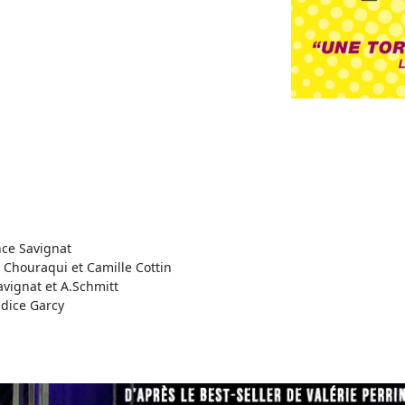
nce Savignat
 Chouraqui et Camille Cottin
Savignat et A.Schmitt
ndice Garcy