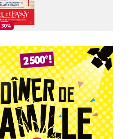
- 30
%