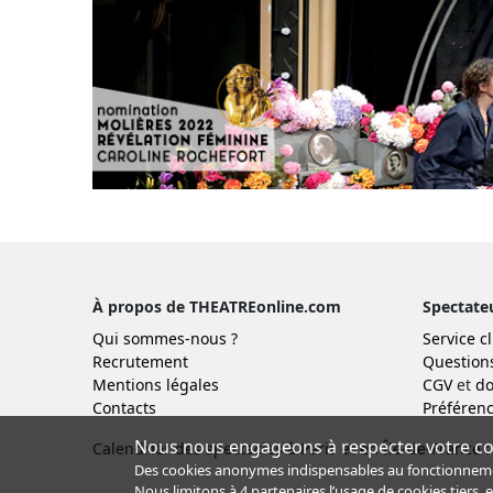
À propos de THEATREonline.com
Spectate
Qui sommes-nous ?
Service cl
Recrutement
Question
Mentions légales
CGV
et
do
Contacts
Préférenc
Nous nous engageons à respecter votre con
Calendrier des spectacles à Paris et en Île-de-France :
Des cookies anonymes indispensables au fonctionnement 
Nous limitons à
4 partenaires
l’usage de cookies tiers, 