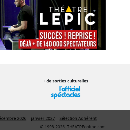
+ de sorties culturelles
écembre 2026
janvier 2027
Sélection Adhérent
© 1998-2026, THEATREonline.com