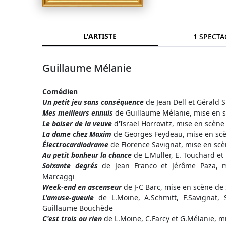
L'ARTISTE
1 SPECTA
Guillaume Mélanie
Comédien
Un petit jeu sans conséquence
de Jean Dell et Gérald 
Mes meilleurs ennuis
de Guillaume Mélanie, mise en s
Le baiser de la veuve
d'Israël Horrovitz, mise en scèn
La dame chez Maxim
de Georges Feydeau, mise en sc
Électrocardiodrame
de Florence Savignat, mise en sc
Au petit bonheur la chance
de L.Muller, E. Touchard et
Soixante degrés
de Jean Franco et Jérôme Paza, m
Marcaggi
Week-end en ascenseur
de J-C Barc, mise en scène de
L'amuse-gueule
de L.Moine, A.Schmitt, F.Savignat,
Guillaume Bouchède
C'est trois ou rien
de L.Moine, C.Farcy et G.Mélanie, m