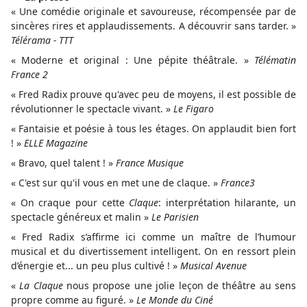
« Une comédie originale et savoureuse, récompensée par de
sincères rires et applaudissements. A découvrir sans tarder. »
Télérama - TTT
« Moderne et original : Une pépite théâtrale. »
Télématin
France 2
« Fred Radix prouve qu'avec peu de moyens, il est possible de
révolutionner le spectacle vivant. »
Le Figaro
« Fantaisie et poésie à tous les étages. On applaudit bien fort
! »
ELLE Magazine
« Bravo, quel talent ! »
France Musique
« C'est sur qu'il vous en met une de claque. »
France3
« On craque pour cette
Claque
: interprétation hilarante, un
spectacle généreux et malin »
Le Parisien
« Fred Radix s’affirme ici comme un maître de l’humour
musical et du divertissement intelligent. On en ressort plein
d’énergie et... un peu plus cultivé ! »
Musical Avenue
«
La Claque
nous propose une jolie leçon de théâtre au sens
propre comme au figuré. »
Le Monde du Ciné