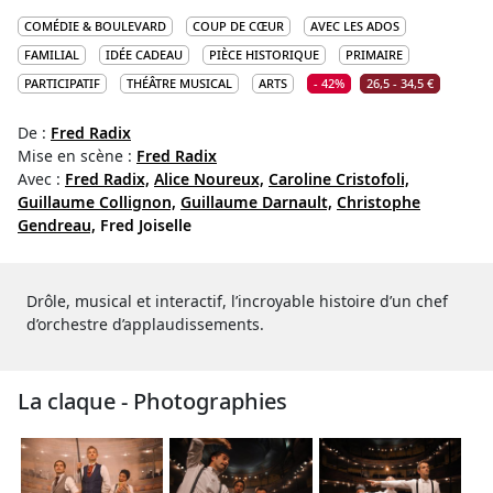
COMÉDIE & BOULEVARD
COUP DE CŒUR
AVEC LES ADOS
FAMILIAL
IDÉE CADEAU
PIÈCE HISTORIQUE
PRIMAIRE
PARTICIPATIF
THÉÂTRE MUSICAL
ARTS
- 42%
26,5 - 34,5 €
De :
Fred Radix
Mise en scène :
Fred Radix
Avec :
Fred Radix,
Alice Noureux,
Caroline Cristofoli,
Guillaume Collignon,
Guillaume Darnault,
Christophe
Gendreau,
Fred Joiselle
Drôle, musical et interactif, l’incroyable histoire d’un chef
d’orchestre d’applaudissements.
La claque - Photographies