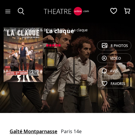
Panneau de gestion des cookies
La claque
Accueil
COMÉDIE & BOULEVARD
La claque
215 avis
8 PHOTOS
VIDÉO
AVIS
FAVORIS
Gaîté Montparnasse
Paris 14e