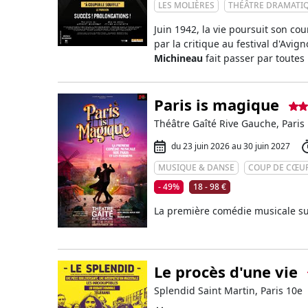
LES MOLIÈRES
THÉÂTRE DRAMATI
Juin 1942, la vie poursuit son co
par la critique au festival d'Avig
Michineau
fait passer par toutes
Paris is magique
Théâtre Gaîté Rive Gauche, Paris
du 23 juin 2026 au 30 juin 2027
MUSIQUE & DANSE
COUP DE CŒU
- 49%
18 - 98 €
La première comédie musicale sur 
Le procès d'une vie
Splendid Saint Martin, Paris 10e