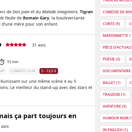
THÉÂTRE MUSICA
ions de
Don Juan
et du
Malade imaginaire
,
Tigran
COMÉDIE DE MOE
de l’aube
de
Romain Gary
, la bouleversante
el d’une mère pour son enfant.
CONTE (9)
C
MARIONNETTE / T
b
31 avis
PIÈCE D'ACTUALIT
POÉSIE (3)
E
55 min
-UP
COMEDY CLUB
5 - 13,5 €
DOCUMENTAIRE (
réunissant sur une même scène 4 ou 5
BALLET (1)
C
ions. Le meilleur du stand-up avec des stars et
TRAGÉDIE (1)
AVENTURE (5)
mais ça part toujours en
HUMOUR NOIR (1
 avis
IN ENGLISH (1)