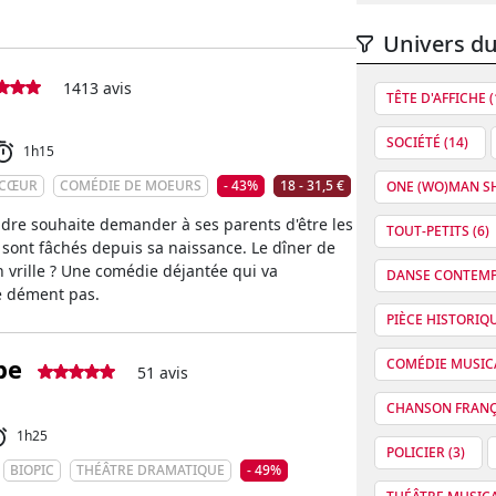
Univers du
1413 avis
TÊTE D'AFFICHE (
SOCIÉTÉ (14)
1h15
 CŒUR
COMÉDIE DE MOEURS
- 43%
18 - 31,5 €
ONE (WO)MAN SH
ndre souhaite demander à ses parents d'être les
TOUT-PETITS (6)
 sont fâchés depuis sa naissance. Le dîner de
en vrille ? Une comédie déjantée qui va
DANSE CONTEMP
e dément pas.
PIÈCE HISTORIQU
be
COMÉDIE MUSICA
51 avis
CHANSON FRANÇA
1h25
POLICIER (3)
BIOPIC
THÉÂTRE DRAMATIQUE
- 49%