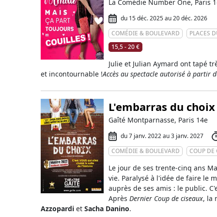
La Comédie Number One, Paris 1
du 15 déc. 2025 au 20 déc. 2026
COMÉDIE & BOULEVARD
PLACES D
15,5 - 20 €
Julie et Julian Aymard ont tapé t
et incontournable !
Accès au spectacle autorisé à partir 
L'embarras du choix
Gaîté Montparnasse, Paris 14e
du 7 janv. 2022 au 3 janv. 2027
COMÉDIE & BOULEVARD
COUP DE
Le jour de ses trente-cinq ans Ma
vie. Paralysé à l'idée de faire le
auprès de ses amis : le public. C'es
Après
Dernier Coup de ciseaux
, la
Azzopardi
et
Sacha Danino
.