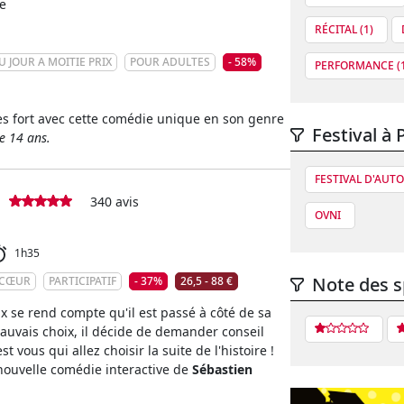
e
RÉCITAL (1)
U JOUR A MOITIE PRIX
POUR ADULTES
- 58%
PERFORMANCE (1
rès fort avec cette comédie unique en son genre
Festival à 
de 14 ans.
FESTIVAL D'AUT
340 avis
OVNI
1h35
Note des s
 CŒUR
PARTICIPATIF
- 37%
26,5 - 88 €
x se rend compte qu'il est passé à côté de sa
 mauvais choix, il décide de demander conseil
t vous qui allez choisir la suite de l'histoire !
 nouvelle comédie interactive de
Sébastien