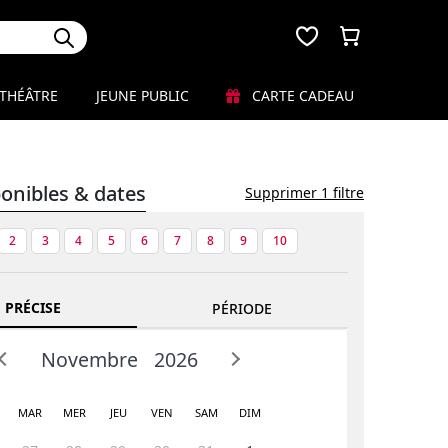
THÉÂTRE
JEUNE PUBLIC
CARTE CADEAU
ponibles & dates
Supprimer 1 filtre
2
3
4
5
6
7
8
9
10
 PRÉCISE
PÉRIODE
Novembre
2026
MAR
MER
JEU
VEN
SAM
DIM
Prev
Next