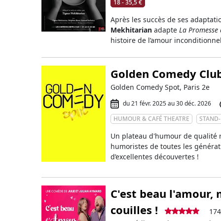
18 - 35,5 €
Après les succès de ses adaptat
Mekhitarian
adapte
La Promesse 
histoire de l’amour inconditionn
Golden Comedy Clu
Golden Comedy Spot, Paris 2e
du 21 févr. 2025 au 30 déc. 2026
HUMOUR & CAFÉ THEATRE
STAND
Un plateau d'humour de qualité 
humoristes de toutes les générat
d’excellentes découvertes !
C'est beau l'amour, 
couilles !
174