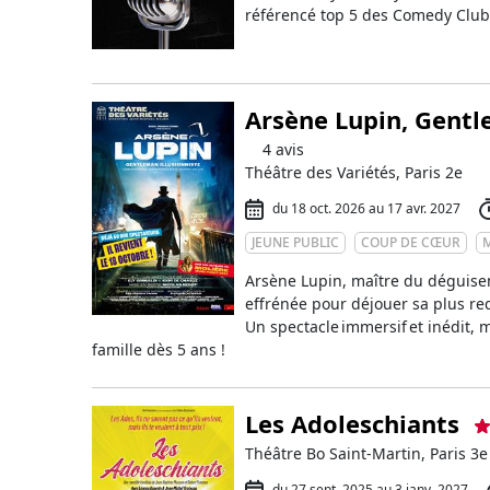
référencé top 5 des Comedy Club
Arsène Lupin, Gentl
4 avis
Théâtre des Variétés, Paris 2e
du 18 oct. 2026 au 17 avr. 2027
JEUNE PUBLIC
COUP DE CŒUR
Arsène Lupin, maître du déguisem
effrénée pour déjouer sa plus re
Un spectacle immersif et inédit,
famille dès 5 ans !
Les Adoleschiants
Théâtre Bo Saint-Martin, Paris 3e
du 27 sept. 2025 au 3 janv. 2027