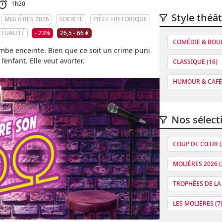
1h20
Style théât
MOLIÈRES 2026
SOCIÉTÉ
PIÈCE HISTORIQUE
CTUALITÉ
- 23%
26,5 - 66 €
COMÉDIE & BOUL
ombe enceinte. Bien que ce soit un crime puni
l’enfant. Elle veut avorter.
CLASSIQUE (16)
HUMOUR & CAFÉ 
Nos sélect
COUP DE CŒUR (
MOLIÈRES 2026 (
TROPHÉES DE LA
LES MOLIÈRES (7