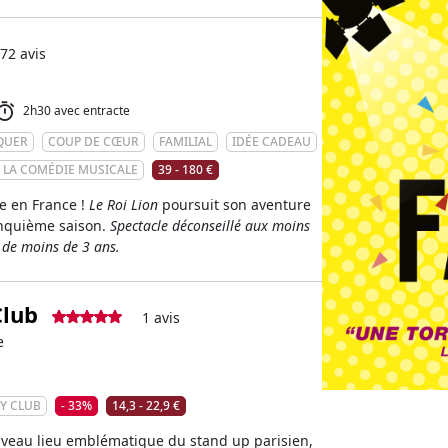
72 avis
2h30 avec entracte
QUER
COUP DE CŒUR
FAMILIAL
IDÉE CADEAU
 LA COMÉDIE MUSICALE
39 - 180 €
e en France !
Le Roi Lion
poursuit son aventure
nquième saison.
Spectacle déconseillé aux moins
s de moins de 3 ans.
lub
1 avis
e
Y CLUB
- 33%
14,3 - 22,9 €
uveau lieu emblématique du stand up parisien,