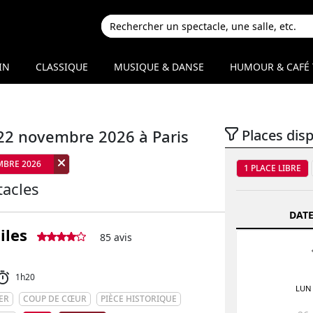
IN
CLASSIQUE
MUSIQUE & DANSE
HUMOUR & CAFÉ 
22 novembre 2026 à Paris
Places dis
MBRE 2026
1 PLACE LIBRE
acles
DATE
iles
85 avis
1h20
LUN
ER
COUP DE CŒUR
PIÈCE HISTORIQUE