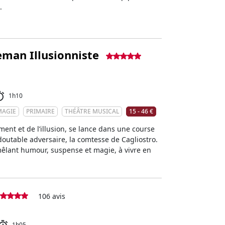
.
eman Illusionniste
1h10
MAGIE
PRIMAIRE
THÉÂTRE MUSICAL
15 - 46 €
ent et de l’illusion, se lance dans une course
doutable adversaire, la comtesse de Cagliostro.
 mêlant humour, suspense et magie, à vivre en
106 avis
1h05