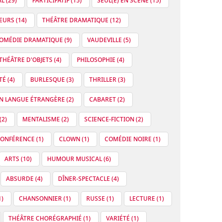
L (29)
PARTICIPATIF (15)
SEUL(E) EN SCÈNE (15)
URS (14)
THÉÂTRE DRAMATIQUE (12)
OMÉDIE DRAMATIQUE (9)
VAUDEVILLE (5)
HÉÂTRE D'OBJETS (4)
PHILOSOPHIE (4)
É (4)
BURLESQUE (3)
THRILLER (3)
N LANGUE ÉTRANGÈRE (2)
CABARET (2)
2)
MENTALISME (2)
SCIENCE-FICTION (2)
ONFÉRENCE (1)
CLOWN (1)
COMÉDIE NOIRE (1)
ARTS (10)
HUMOUR MUSICAL (6)
ABSURDE (4)
DÎNER-SPECTACLE (4)
)
CHANSONNIER (1)
RUSSE (1)
LECTURE (1)
THÉÂTRE CHORÉGRAPHIÉ (1)
VARIÉTÉ (1)