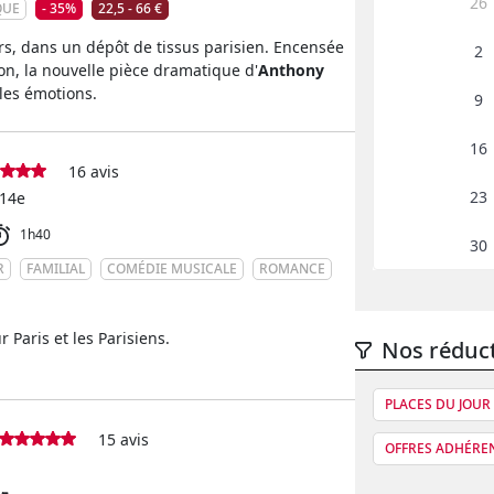
26
QUE
- 35%
22,5 - 66 €
urs, dans un dépôt de tissus parisien. Encensée
2
non, la nouvelle pièce dramatique d'
Anthony
 les émotions.
9
16
16 avis
23
 14e
1h40
30
R
FAMILIAL
COMÉDIE MUSICALE
ROMANCE
Paris et les Parisiens.
Nos réduc
PLACES DU JOUR 
15 avis
OFFRES ADHÉRE