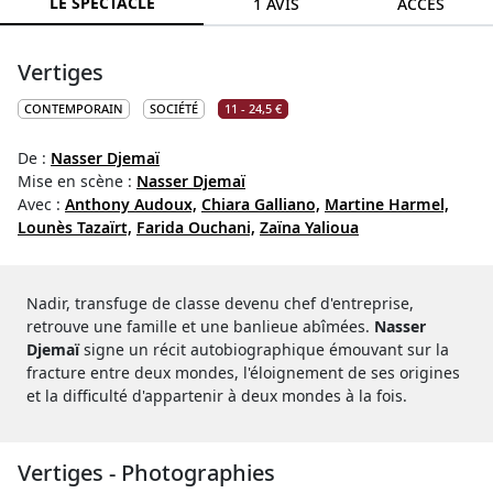
LE SPECTACLE
1 AVIS
ACCÈS
Vertiges
CONTEMPORAIN
SOCIÉTÉ
11 - 24,5 €
De :
Nasser Djemaï
Mise en scène :
Nasser Djemaï
Avec :
Anthony Audoux,
Chiara Galliano,
Martine Harmel,
Lounès Tazaïrt,
Farida Ouchani,
Zaïna Yalioua
Nadir, transfuge de classe devenu chef d'entreprise,
retrouve une famille et une banlieue abîmées.
Nasser
Djemaï
signe un récit autobiographique émouvant sur la
fracture entre deux mondes, l'éloignement de ses origines
et la difficulté d'appartenir à deux mondes à la fois.
Vertiges - Photographies