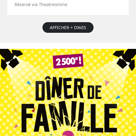
Réservé via Theatreonline
AFFICHER + D’AVIS