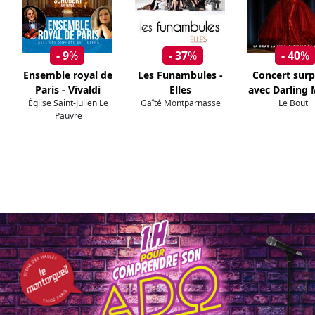
- 9
%
- 37
%
- 40
%
Ensemble royal de
Les Funambules -
Concert surp
Paris - Vivaldi
Elles
avec Darling M
Église Saint-Julien Le
Gaîté Montparnasse
Le Bout
Pauvre