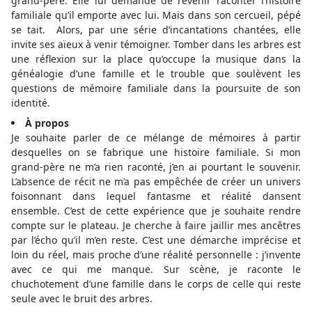
grand-père. Elle lui demande de revenir raconter l’histoire
familiale qu’il emporte avec lui. Mais dans son cercueil, pépé
se tait. Alors, par une série d’incantations chantées, elle
invite ses aïeux à venir témoigner. Tomber dans les arbres est
une réflexion sur la place qu’occupe la musique dans la
généalogie d’une famille et le trouble que soulèvent les
questions de mémoire familiale dans la poursuite de son
identité.
À propos
Je souhaite parler de ce mélange de mémoires à partir
desquelles on se fabrique une histoire familiale. Si mon
grand-père ne m’a rien raconté, j’en ai pourtant le souvenir.
L’absence de récit ne m’a pas empêchée de créer un univers
foisonnant dans lequel fantasme et réalité dansent
ensemble. C’est de cette expérience que je souhaite rendre
compte sur le plateau. Je cherche à faire jaillir mes ancêtres
par l’écho qu’il m’en reste. C’est une démarche imprécise et
loin du réel, mais proche d’une réalité personnelle : j’invente
avec ce qui me manque. Sur scène, je raconte le
chuchotement d’une famille dans le corps de celle qui reste
seule avec le bruit des arbres.