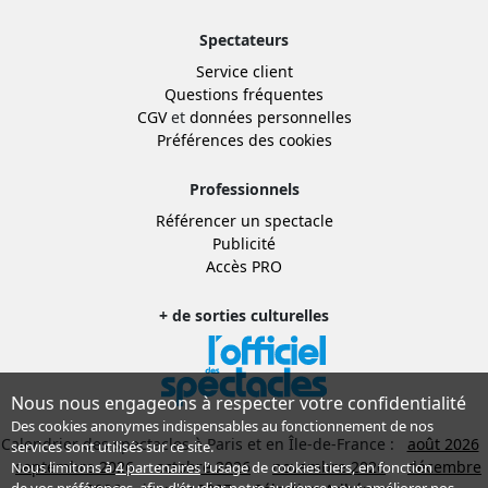
Spectateurs
Service client
Questions fréquentes
CGV
et
données personnelles
Préférences des cookies
Professionnels
Référencer un spectacle
Publicité
Accès PRO
+ de sorties culturelles
Nous nous engageons à respecter votre confidentialité
Des cookies anonymes indispensables au fonctionnement de nos
Calendrier des spectacles à Paris et en Île-de-France :
août 2026
services sont utilisés sur ce site.
septembre 2026
octobre 2026
novembre 2026
décembre
Nous limitons à
4 partenaires
l’usage de cookies tiers, en fonction