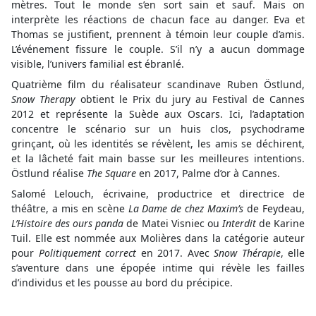
mètres. Tout le monde s’en sort sain et sauf. Mais on
interprète les réactions de chacun face au danger. Eva et
Thomas se justifient, prennent à témoin leur couple d’amis.
L’événement fissure le couple. S’il n’y a aucun dommage
visible, l’univers familial est ébranlé.
Quatrième film du réalisateur scandinave Ruben Östlund,
Snow Therapy
obtient le Prix du jury au Festival de Cannes
2012 et représente la Suède aux Oscars. Ici, l’adaptation
concentre le scénario sur un huis clos, psychodrame
grinçant, où les identités se révèlent, les amis se déchirent,
et la lâcheté fait main basse sur les meilleures intentions.
Östlund réalise
The Square
en 2017, Palme d’or à Cannes.
Salomé Lelouch, écrivaine, productrice et directrice de
théâtre, a mis en scène
La Dame de chez Maxim’s
de Feydeau,
L’Histoire des ours panda
de Matei Visniec ou
Interdit
de Karine
Tuil. Elle est nommée aux Molières dans la catégorie auteur
pour
Politiquement correct
en 2017. Avec
Snow Thérapie
, elle
s’aventure dans une épopée intime qui révèle les failles
d’individus et les pousse au bord du précipice.