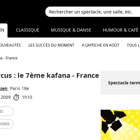
IN
CLASSIQUE
MUSIQUE & DANSE
HUMOUR & CAFÉ 
NOUVEAUTÉS
LES SUCCÈS DU MOMENT
A L’AFFICHE EN AOÛT
TOUS 
na - France
ircus : le 7ème kafana - France
Spectacle term
sien
Paris 18e
 2009
1h10
IS
VORIS