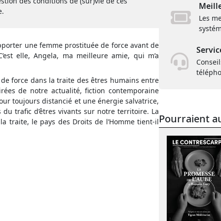
estion des conditions de (sur)vie de ces
Meill
e.
Les me
systém
pporter une femme prostituée de force avant de
Servic
est elle, Angela, ma meilleure amie, qui m’a
Conseil
téléph
e force dans la traite des êtres humains entre
rées de notre actualité, fiction contemporaine
ur toujours distancié et une énergie salvatrice,
du trafic d’êtres vivants sur notre territoire. La
Pourraient au
a traite, le pays des Droits de l’Homme tient-il