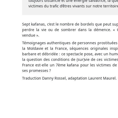
toujours distancié et une énergie salvatrice, la qu
victimes du trafic d’êtres vivants sur notre territoir
Sept kafanas, c’est le nombre de bordels que peut su
perdre la vie ou de sombrer dans la démence. « C’
vendue ».
Témoignages authentiques de personnes prostituées d
la Moldavie et la France, séquences originales inspi
barbare et débridée : ce spectacle pose, avec un humo
la question des conditions de (sur)vie de ces victimes 
France est-elle un 7ème kafana pour les victimes de l
ses promesses ?
Traduction Danny Rossel, adaptation Laurent Maurel.