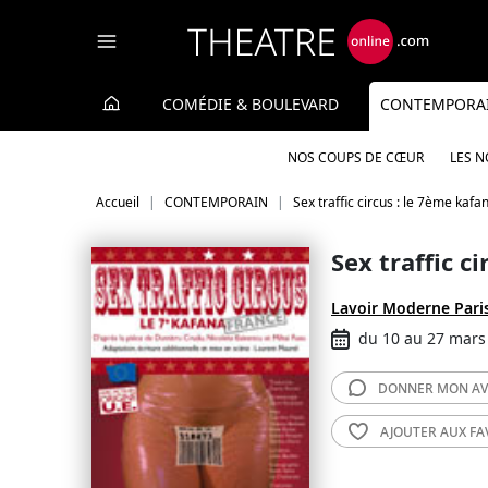
Panneau de gestion des cookies
COMÉDIE & BOULEVARD
CONTEMPORA
NOS COUPS DE CŒUR
LES 
Accueil
CONTEMPORAIN
Sex traffic circus : le 7ème kafa
Sex traffic c
Lavoir Moderne Pari
du 10 au 27 mars
DONNER MON
AV
AJOUTER AUX
FA