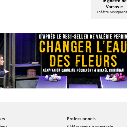
le ghetto de
Varsovie
Théâtre Montparn
urs
Professionnels
ient
Référencer un spectacle