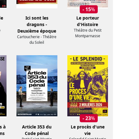
- 15
%
de
Ici sont les
Le porteur
dragons -
d'Histoire
e
Théâtre du Petit
Deuxième époque
Montparnasse
Cartoucherie - Théâtre
du Soleil
- 23
%
s à
Article 353 du
Le procès d'une
ans
Code pénal
vie