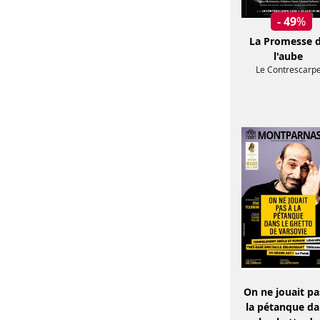
- 49
%
La Promesse 
l'aube
Le Contrescarp
On ne jouait pa
la pétanque d