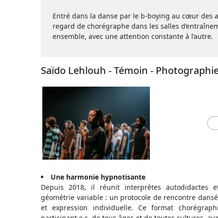
Entré dans la danse par le b-boying au cœur des
regard de chorégraphe dans les salles d’entraînem
ensemble, avec une attention constante à l’autre.
Saïdo Lehlouh - Témoin - Photographi
Une harmonie hypnotisante
Depuis 2018, il réunit interprètes autodidactes 
géométrie variable : un protocole de rencontre dansée
et expression individuelle. Ce format chorégrap
participant·e·s, de tous âges et de toutes cultures, av