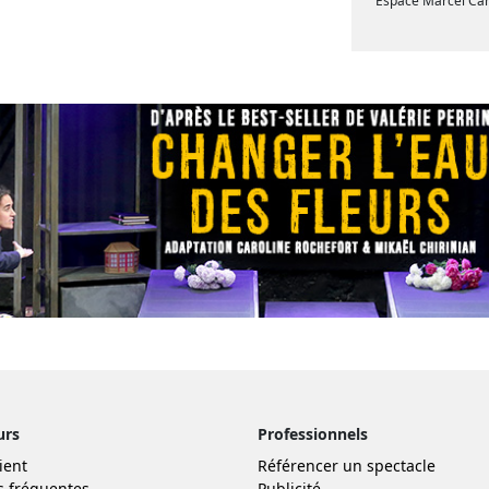
Espace Marcel Ca
urs
Professionnels
ient
Référencer un spectacle
s fréquentes
Publicité