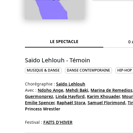
LE SPECTACLE
0 
Saïdo Lehlouh - Témoin
MUSIQUE & DANSE
DANSE CONTEMPORAINE
HIP-HOP
Chorégraphie :
Saïdo Lehlouh
Avec :
Ndoho Ange,
Mehdi Baki,
Marina de Remedios
Guermonprez,
Linda Hayford,
Karim Khouader,
Moun
Emilie Spencer,
Raphaël Stora,
Samuel Florimond,
Ti
Princess Wrestler
Festival :
FAITS D'HIVER