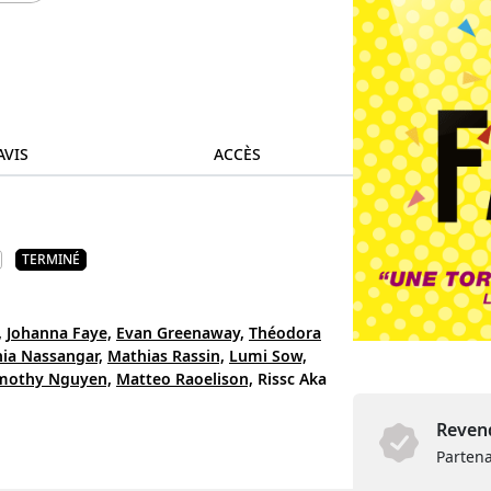
AVIS
ACCÈS
TERMINÉ
,
Johanna Faye,
Evan Greenaway,
Théodora
ia Nassangar,
Mathias Rassin,
Lumi Sow,
mothy Nguyen,
Matteo Raoelison,
Rissc Aka
Revend
Partena