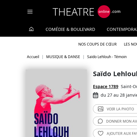
Panneau de gestion des cookies
COMÉDIE & BOULEVARD
CONTEMPORA
NOS COUPS DE CŒUR
LES N
Accueil
MUSIQUE & DANSE
Saïdo Lehlouh - Témoin
Saïdo Lehlou
Espace 1789
Saint-O
du 27 au 28 janvi
VOIR LA
PHOTO
DONNER MON
AV
AJOUTER AUX
FA