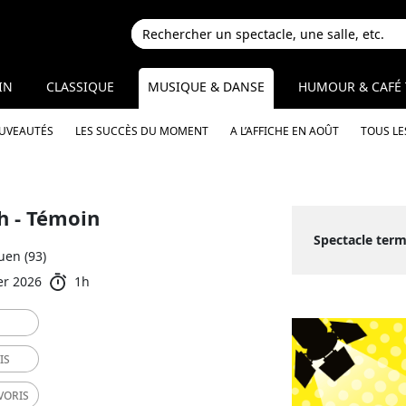
IN
CLASSIQUE
MUSIQUE & DANSE
HUMOUR & CAFÉ 
OUVEAUTÉS
LES SUCCÈS DU MOMENT
A L’AFFICHE EN AOÛT
TOUS LE
h - Témoin
Spectacle term
uen (93)
er 2026
1h
IS
VORIS