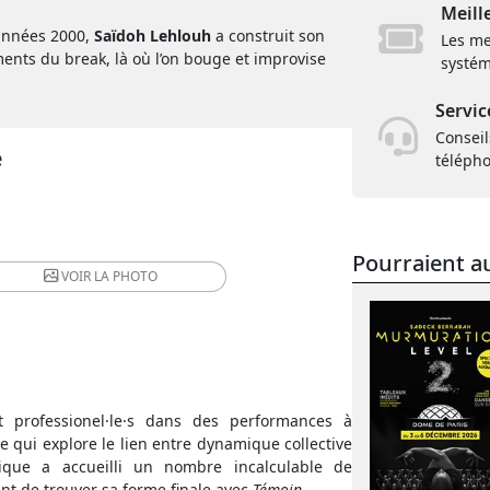
Meill
 années 2000,
Saïdoh Lehlouh
a construit son
Les me
ents du break, là où l’on bouge et improvise
systém
Servic
Conseil
e
téléph
Pourraient au
VOIR LA
PHOTO
et professionel·le·s dans des performances à
 qui explore le lien entre dynamique collective
hique a accueilli un nombre incalculable de
ant de trouver sa forme finale avec
Témoin
.