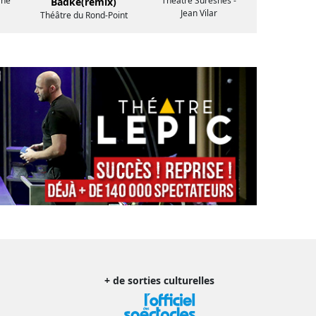
rné
Théâtre Suresnes -
Badke(remix)
Jean Vilar
Théâtre du Rond-Point
+ de sorties culturelles