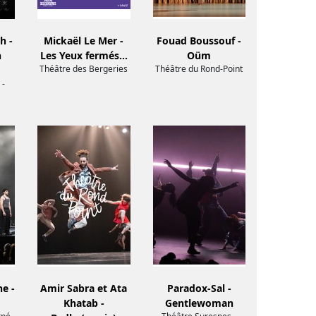
h -
Mickaël Le Mer -
Fouad Boussouf -
n
Les Yeux fermés…
Oüm
Théâtre des Bergeries
Théâtre du Rond-Point
 -
e -
Amir Sabra et Ata
Paradox-Sal -
Khatab -
Gentlewoman