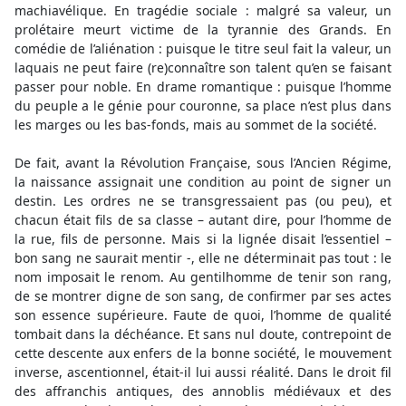
machiavélique. En tragédie sociale : malgré sa valeur, un
prolétaire meurt victime de la tyrannie des Grands. En
comédie de l’aliénation : puisque le titre seul fait la valeur, un
laquais ne peut faire (re)connaître son talent qu’en se faisant
passer pour noble. En drame romantique : puisque l’homme
du peuple a le génie pour couronne, sa place n’est plus dans
les marges ou les bas-fonds, mais au sommet de la société.
De fait, avant la Révolution Française, sous l’Ancien Régime,
la naissance assignait une condition au point de signer un
destin. Les ordres ne se transgressaient pas (ou peu), et
chacun était fils de sa classe – autant dire, pour l’homme de
la rue, fils de personne. Mais si la lignée disait l’essentiel –
bon sang ne saurait mentir -, elle ne déterminait pas tout : le
nom imposait le renom. Au gentilhomme de tenir son rang,
de se montrer digne de son sang, de confirmer par ses actes
son essence supérieure. Faute de quoi, l’homme de qualité
tombait dans la déchéance. Et sans nul doute, contrepoint de
cette descente aux enfers de la bonne société, le mouvement
inverse, ascentionnel, était-il lui aussi réalité. Dans le droit fil
des affranchis antiques, des annoblis médiévaux et des