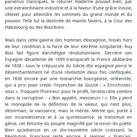
parvenus classiques, le roturier moderne pouvait bien, par
une extraordinaire industrie et à la faveur d’une grâce inouïe,
s’élever pour atteindre les sommets du grand monde et du
pouvoir. Telle fut la destinée de maints favoris, à la Cour des
Habsbourg ou des Bourbons.
Mais dans cette galerie des hommes d’exception, hissés hors
de leur condition à la force de leur extrême singularité, Ruy
Blas fait figure d’archétype révolutionnaire. Derrière son
Espagne décadente de 1699 transparaît la France abâtardie
de 1838 : sous le crépuscule du Siècle d’or espagnol perce le
désenchantement né d’une révolution deux fois confisquée,
en 1830 encore par une monarchie bourgeoise, orléaniste,
qui a pris pour credo l’injonction de Guizot : « Enrichissez-
vous ». Troquant l’honneur pour le profit, l’aristocratie sombre
dans la corruption – « Bon appétit, messieurs ! ». Elle y perd
le monopole de la définition de la valeur, qui n’est plus,
désormais, la naissance, mais le mérite. Mérite qui, porté à
son incandescence et à sa quintessence, se transmue en
génie, cet élitisme du peuple magnifié par la vision du poète.
Bien qu’advenue en ce dix-neuvième siècle croissant, la
Révolution Française reste encore à réaliser – Français,