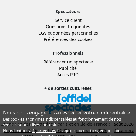
Spectateurs
Service client
Questions fréquentes
CGV
et
données personnelles
Préférences des cookies
Professionnels
Référencer un spectacle
Publicité
Accès PRO
+ de sorties culturelles
Nous nous engageons à respecter votre confidentialité
Des cookies anonymes indispensables au fonctionnement de nos
Calendrier des spectacles à Paris et en Île-de-France :
août 2026
services sont utilisés sur ce site.
septembre 2026
octobre 2026
novembre 2026
décembre
Nous limitons à
4 partenaires
l’usage de cookies tiers, en fonction