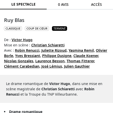
LE SPECTACLE
0 AVIS
ACCÈS
Ruy Blas
CLASSIQUE
COUP DE CŒUR
TERMINÉ
De :
Victor Hugo
Mise en scène :
Christian Schiaretti
Avec :
Robin Renucci,
Juliette Rizoud,
Yasmina Remil,
Olivier
Borle,
Yves Bressiant,
Philippe Dusigne,
Claude Koener,
Nicolas Gonzales,
Laurence Besson,
Thomas Fitterer,
Clément Carabedian,
José Lémius,
Julien Gauthier
Le drame romantique de
Victor Hugo
, dans une mise en
scène magistrale de
Christian Schiaretti
avec
Robin
Renucci
et la Troupe du TNP Villeurbanne.
Drame romantique