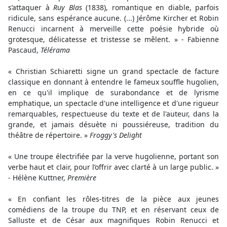
s’attaquer à
Ruy Blas
(1838), romantique en diable, parfois
ridicule, sans espérance aucune. (...) Jérôme Kircher et Robin
Renucci incarnent à merveille cette poésie hybride où
grotesque, délicatesse et tristesse se mêlent. » - Fabienne
Pascaud,
Télérama
« Christian Schiaretti signe un grand spectacle de facture
classique en donnant à entendre le fameux souffle hugolien,
en ce qu'il implique de surabondance et de lyrisme
emphatique, un spectacle d'une intelligence et d'une rigueur
remarquables, respectueuse du texte et de l'auteur, dans la
grande, et jamais désuète ni poussiéreuse, tradition du
théâtre de répertoire. »
Froggy's Delight
« Une troupe électrifiée par la verve hugolienne, portant son
verbe haut et clair, pour l’offrir avec clarté à un large public. »
- Hélène Kuttner,
Première
« En confiant les rôles-titres de la pièce aux jeunes
comédiens de la troupe du TNP, et en réservant ceux de
Salluste et de César aux magnifiques Robin Renucci et