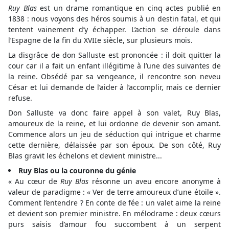
Ruy Blas
est un drame romantique en cinq actes publié en
1838 : nous voyons des héros soumis à un destin fatal, et qui
tentent vainement d’y échapper. L’action se déroule dans
l’Espagne de la fin du XVIIe siècle, sur plusieurs mois.
La disgrâce de don Salluste est prononcée : il doit quitter la
cour car il a fait un enfant illégitime à l’une des suivantes de
la reine. Obsédé par sa vengeance, il rencontre son neveu
César et lui demande de l’aider à l’accomplir, mais ce dernier
refuse.
Don Salluste va donc faire appel à son valet, Ruy Blas,
amoureux de la reine, et lui ordonne de devenir son amant.
Commence alors un jeu de séduction qui intrigue et charme
cette dernière, délaissée par son époux. De son côté, Ruy
Blas gravit les échelons et devient ministre...
Ruy Blas ou la couronne du génie
« Au cœur de
Ruy Blas
résonne un aveu encore anonyme à
valeur de paradigme : « Ver de terre amoureux d’une étoile ».
Comment l’entendre ? En conte de fée : un valet aime la reine
et devient son premier ministre. En mélodrame : deux cœurs
purs saisis d’amour fou succombent à un serpent