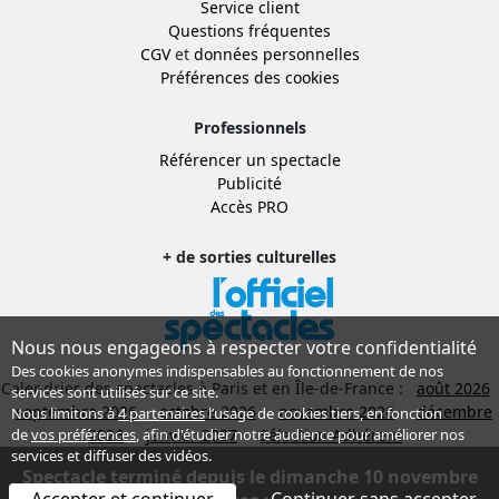
Service client
Questions fréquentes
CGV
et
données personnelles
Préférences des cookies
Professionnels
Référencer un spectacle
Publicité
Accès PRO
+ de sorties culturelles
Nous nous engageons à respecter votre confidentialité
Des cookies anonymes indispensables au fonctionnement de nos
Calendrier des spectacles à Paris et en Île-de-France :
août 2026
services sont utilisés sur ce site.
septembre 2026
octobre 2026
novembre 2026
décembre
Nous limitons à
4 partenaires
l’usage de cookies tiers, en fonction
2026
janvier 2027
Sélection Adhérent
de
vos préférences
, afin d'étudier notre audience pour améliorer nos
services et diffuser des vidéos.
© 1998-2026, THEATREonline.com
Spectacle terminé depuis le dimanche 10 novembre