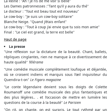
La Reine : "Ah ! je ris de me voir si belle"
Les Dames patronnesses :"Tant qu’il y aura du thé"
Le docteur : "Tout est beau tout est nouveau"
Le cow-boy : "Je suis un cow-boy solitaire"
Blanche Neige. "Quand j’étais enfant"
Le cow-boy : "Tout à coup j’ai envie que tu sois mon amie"
Final : "Le ciel est grand, la terre est belle"
Haut de page
La presse
"Une réflexion sur la dictature de la beauté. Chant, ballets,
répliques cinglantes, rien ne manque à ce divertissement de
haute qualité"
Télérama
"Une comédie musicale complètement loufoque et déjantée,
où se croisent indiens et marquis sous l’œil inquisiteur du
Quendira-t-on"
Le Figaro magazine
"Le conte légendaire devient sous les doigts de Colette
Roumanoff une comédie musicale des plus fantastiques et
des plus légères.. . et l’occasion de mettre en lumière les
questions de la course à la beauté"
Le Parisien
"On rit, on chante, on est surpris. Le tout rythmé par un