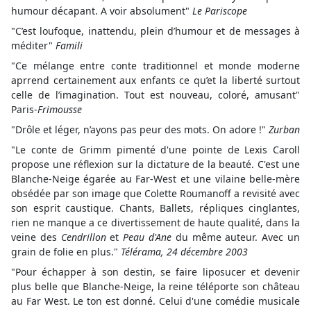
humour décapant. A voir absolument"
Le Pariscope
"C’est loufoque, inattendu, plein d’humour et de messages à
méditer"
Famili
"Ce mélange entre conte traditionnel et monde moderne
aprrend certainement aux enfants ce qu’et la liberté surtout
celle de l’imagination. Tout est nouveau, coloré, amusant"
Paris-
Frimousse
"Drôle et léger, n’ayons pas peur des mots. On adore !"
Zurban
"Le conte de Grimm pimenté d'une pointe de Lexis Caroll
propose une réflexion sur la dictature de la beauté. C'est une
Blanche-Neige égarée au Far-West et une vilaine belle-mère
obsédée par son image que Colette Roumanoff a revisité avec
son esprit caustique. Chants, Ballets, répliques cinglantes,
rien ne manque a ce divertissement de haute qualité, dans la
veine des
Cendrillon
et
Peau d'Ane
du même auteur. Avec un
grain de folie en plus."
Télérama, 24 décembre 2003
"Pour échapper à son destin, se faire liposucer et devenir
plus belle que Blanche-Neige, la reine téléporte son château
au Far West. Le ton est donné. Celui d'une comédie musicale