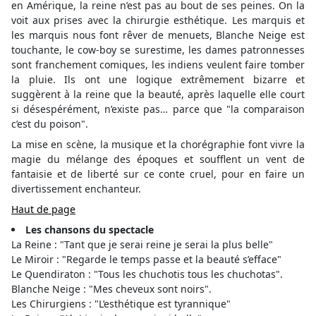
en Amérique, la reine n’est pas au bout de ses peines. On la
voit aux prises avec la chirurgie esthétique. Les marquis et
les marquis nous font rêver de menuets, Blanche Neige est
touchante, le cow-boy se surestime, les dames patronnesses
sont franchement comiques, les indiens veulent faire tomber
la pluie. Ils ont une logique extrêmement bizarre et
suggèrent à la reine que la beauté, après laquelle elle court
si désespérément, n’existe pas… parce que "la comparaison
c’est du poison".
La mise en scène, la musique et la chorégraphie font vivre la
magie du mélange des époques et soufflent un vent de
fantaisie et de liberté sur ce conte cruel, pour en faire un
divertissement enchanteur.
Haut de page
Les chansons du spectacle
La Reine : "Tant que je serai reine je serai la plus belle"
Le Miroir : "Regarde le temps passe et la beauté s’efface"
Le Quendiraton : "Tous les chuchotis tous les chuchotas".
Blanche Neige : "Mes cheveux sont noirs".
Les Chirurgiens : "L’esthétique est tyrannique"