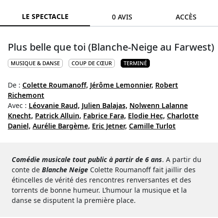
LE SPECTACLE
0 AVIS
ACCÈS
Plus belle que toi (Blanche-Neige au Farwest)
MUSIQUE & DANSE
COUP DE CŒUR
TERMINÉ
De :
Colette Roumanoff,
Jérôme Lemonnier,
Robert
Richemont
Avec :
Léovanie Raud,
Julien Balajas,
Nolwenn Lalanne
Knecht,
Patrick Alluin,
Fabrice Fara,
Elodie Hec,
Charlotte
Daniel,
Aurélie Bargème,
Eric Jetner,
Camille Turlot
Comédie musicale tout public à partir de 6 ans
. A partir du
conte de
Blanche Neige
Colette Roumanoff fait jaillir des
étincelles de vérité des rencontres renversantes et des
torrents de bonne humeur. L’humour la musique et la
danse se disputent la première place.