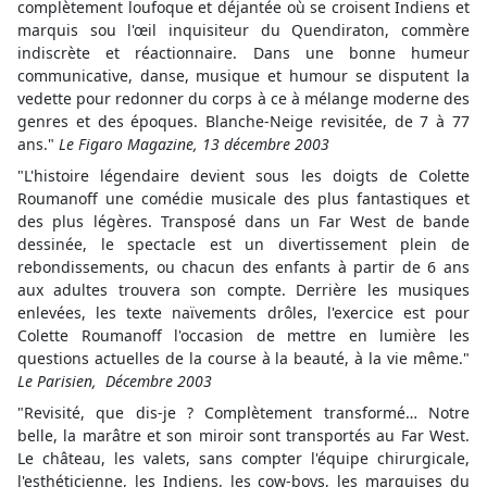
complètement loufoque et déjantée où se croisent Indiens et
marquis sou l'œil inquisiteur du Quendiraton, commère
indiscrète et réactionnaire. Dans une bonne humeur
communicative, danse, musique et humour se disputent la
vedette pour redonner du corps à ce à mélange moderne des
genres et des époques. Blanche-Neige revisitée, de 7 à 77
ans."
Le Figaro Magazine, 13 décembre 2003
"L'histoire légendaire devient sous les doigts de Colette
Roumanoff une comédie musicale des plus fantastiques et
des plus légères. Transposé dans un Far West de bande
dessinée, le spectacle est un divertissement plein de
rebondissements, ou chacun des enfants à partir de 6 ans
aux adultes trouvera son compte. Derrière les musiques
enlevées, les texte naïvements drôles, l'exercice est pour
Colette Roumanoff l'occasion de mettre en lumière les
questions actuelles de la course à la beauté, à la vie même."
Le Parisien, Décembre 2003
"Revisité, que dis-je ? Complètement transformé… Notre
belle, la marâtre et son miroir sont transportés au Far West.
Le château, les valets, sans compter l'équipe chirurgicale,
l'esthéticienne, les Indiens, les cow-boys, les marquises du