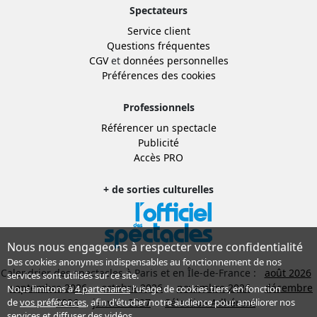
Spectateurs
Service client
Questions fréquentes
CGV
et
données personnelles
Préférences des cookies
Professionnels
Référencer un spectacle
Publicité
Accès PRO
+ de sorties culturelles
Nous nous engageons à respecter votre confidentialité
Des cookies anonymes indispensables au fonctionnement de nos
Calendrier des spectacles à Paris et en Île-de-France :
août 2026
services sont utilisés sur ce site.
septembre 2026
octobre 2026
novembre 2026
décembre
Nous limitons à
4 partenaires
l’usage de cookies tiers, en fonction
2026
janvier 2027
Sélection Adhérent
de
vos préférences
, afin d'étudier notre audience pour améliorer nos
services et diffuser des vidéos.