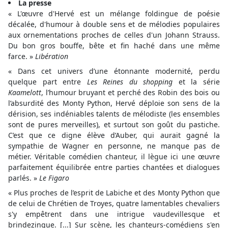
La presse
« L'œuvre d'Hervé est un mélange foldingue de poésie
décalée, d'humour à double sens et de mélodies populaires
aux ornementations proches de celles d'un Johann Strauss.
Du bon gros bouffe, bête et fin haché dans une même
farce. »
Libération
« Dans cet univers d’une étonnante modernité, perdu
quelque part entre
Les Reines du shopping
et la série
Kaamelott
, l’humour bruyant et perché des Robin des bois ou
l’absurdité des Monty Python, Hervé déploie son sens de la
dérision, ses indéniables talents de mélodiste (les ensembles
sont de pures merveilles), et surtout son goût du pastiche.
C’est que ce digne élève d’Auber, qui aurait gagné la
sympathie de Wagner en personne, ne manque pas de
métier. Véritable comédien chanteur, il lègue ici une œuvre
parfaitement équilibrée entre parties chantées et dialogues
parlés. »
Le Figaro
« Plus proches de l’esprit de Labiche et des Monty Python que
de celui de Chrétien de Troyes, quatre lamentables chevaliers
s'y empêtrent dans une intrigue vaudevillesque et
brindezingue. [...] Sur scène, les chanteurs-comédiens s'en