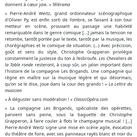
donnent à cœur joie. »
Télérama
« Pierre-André Weitz, grand ordonnateur scénographique
d'Olivier Py, est enfin sorti de l’ombre, se faisant à son tour
metteur en scène, prouvant au passage une habileté
remarquable dans le genre comique [...] jamais la tension ne
retombe, tantôt portée par le texte, tantôt par la musique, les
chorégraphies et le comique de situation. (…) Avec précision,
goût et sens du style, Christophe Grapperon privilégie
constamment la justesse du ton à l’esbroufe.
Les Chevaliers de
la Table ronde
resteront, à coup sûr, un jalon important dans
l'histoire de la compagnie Les Brigands. Une compagnie qui
règne en maître sur la musique légère et qui désormais,
qu'on se le dise, joue dans la cour des grands ! »
La Lettre du
musicien
« À déguster sans modération ! »
ClassicOpéra.com
« La compagnie Les Brigands, spécialiste des opérettes,
parvient sans peine, sous la baguette de Christophe
Grapperon, à faire couler à flots le champagne musical ! […]
Pierre-André Weitz signe une mise en scène agile, évocation
du théâtre de foire, avec ses panneaux rayés blanc et noir du