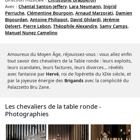
Avec :
Chantal Santon-Jeffery,
Lara Neumann,
Ingrid
Perruche,
Clémentine Bourgoin,
Arnaud Marzorati,
Damien
Bigourdan,
Antoine Philippot,
David Ghilardi,
Jérémie
Delvert,
Pierre Lebon,
Théophile Alexandre,
Samy Camps,
Manuel Nunez Camelino
Amoureux du Moyen Âge, réjouissez-vous : vous allez enfin
tout savoir des chevaliers de la Table ronde : leurs exploits,
leurs scandales, leurs factures, leurs divorces… révélés
avec fantaisie par
Hervé
, roi de l’opérette du XIXe siècle, et
par la joyeuse énergie des
Brigands
avec la complicité du
Palazzetto Bru Zane.
Les chevaliers de la table ronde -
Photographies