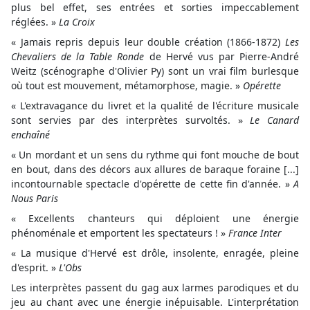
plus bel effet, ses entrées et sorties impeccablement
réglées. »
La Croix
« Jamais repris depuis leur double création (1866-1872)
Les
Chevaliers de la Table Ronde
de Hervé vus par Pierre-André
Weitz (scénographe d'Olivier Py) sont un vrai film burlesque
où tout est mouvement, métamorphose, magie. »
Opérette
« L'extravagance du livret et la qualité de l'écriture musicale
sont servies par des interprètes survoltés. »
Le Canard
enchaîné
« Un mordant et un sens du rythme qui font mouche de bout
en bout, dans des décors aux allures de baraque foraine [...]
incontournable spectacle d'opérette de cette fin d'année. »
A
Nous Paris
« Excellents chanteurs qui déploient une énergie
phénoménale et emportent les spectateurs ! »
France Inter
« La musique d'Hervé est drôle, insolente, enragée, pleine
d'esprit. »
L'Obs
Les interprètes passent du gag aux larmes parodiques et du
jeu au chant avec une énergie inépuisable. L'interprétation