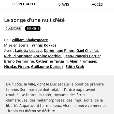
LE SPECTACLE
0 AVIS
ACCÈS
Le songe d'une nuit d'été
CLASSIQUE
TERMINÉ
De :
William Shakespeare
Mise en scène :
Yannis Kokkos
Avec :
Laëtitia Lebacq,
Dominique Pinon,
Gaël Chaillat,
Richild Springer,
Antoine Mathieu,
Jean-François Perrier,
Bruno Sermonne,
Catherine Tartarin,
Alain Fromager,
Nicolas Pirson,
Guillaume Durieux,
Edith Scob
D’un côté, la Ville, dont le Duc est sur le point de prendre
femme. Son mariage doit rétablir l’ordre auparavant
troublé. De l’autre, la Forêt, royaume des êtres
chimériques, des métamorphoses, des impulsions, de la
liberté. Auparavant harmonieux. Alors, la pièce commence,
Titania et Obéron se déchire