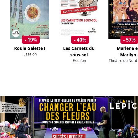
- 19
%
- 40
%
- 57
%
Roule Galette !
Les Carnets du
Marlene e
Essaïon
sous-sol
Marilyn
Essaïon
Théâtre du Nord