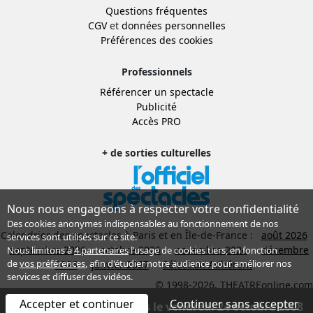
Questions fréquentes
CGV
et
données personnelles
Préférences des cookies
Professionnels
Référencer un spectacle
Publicité
Accès PRO
+ de sorties culturelles
Nous nous engageons à respecter votre confidentialité
Des cookies anonymes indispensables au fonctionnement de nos
Calendrier des spectacles à Paris et en Île-de-France :
août 2026
services sont utilisés sur ce site.
septembre 2026
octobre 2026
novembre 2026
décembre
Nous limitons à
4 partenaires
l’usage de cookies tiers, en fonction
de
vos préférences
, afin d'étudier notre audience pour améliorer nos
2026
janvier 2027
Sélection Adhérent
services et diffuser des vidéos.
© 1998-2026, THEATREonline.com
Accepter et continuer
Continuer sans accepter
Spectacle terminé depuis le vendredi 24 octobre 2008