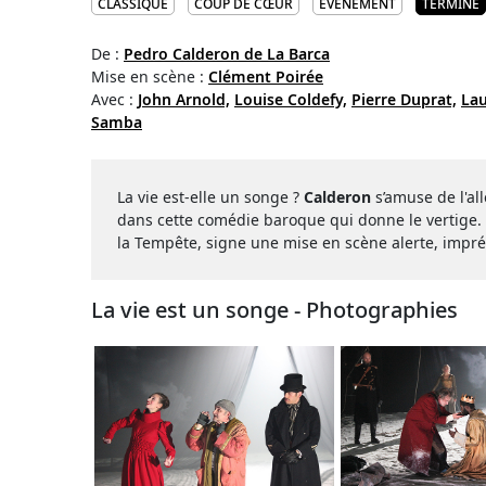
CLASSIQUE
COUP DE CŒUR
ÉVÉNEMENT
TERMINÉ
De :
Pedro Calderon de La Barca
Mise en scène :
Clément Poirée
Avec :
John Arnold,
Louise Coldefy,
Pierre Duprat,
Lau
Samba
La vie est-elle un songe ?
Calderon
s’amuse de l'all
dans cette comédie baroque qui donne le vertige. 
la Tempête, signe une mise en scène alerte, impré
La vie est un songe - Photographies