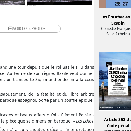
Les Fourberies
Scapin
VOIR LES
4 PHOTOS
Comédie-Français
Salle Richelieu
dans une tour depuis que le roi Basile a lu dans
lence. Au terme de son règne, Basile veut donner
e : on transporte Sigismond endormi à la cour.
ésabusement, de la fatalité et du libre arbitre
 baroque espagnol, porté par un souffle épique.
trastes et beaux effets qu'ol - Clément Poirée -
Article 353 d
e la pièce que sa dimension baroque. »
Les Echos
Code pénal
 (...) a su y ajouter, grâce à l'interprétation