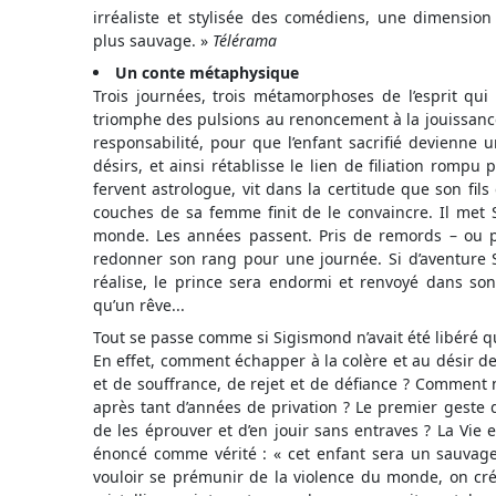
irréaliste et stylisée des comédiens, une dimensio
plus sauvage. »
Télérama
Un conte métaphysique
Trois journées, trois métamorphoses de l’esprit qui
triomphe des pulsions au renoncement à la jouissance
responsabilité, pour que l’enfant sacrifié devienne un
désirs, et ainsi rétablisse le lien de filiation rompu 
fervent astrologue, vit dans la certitude que son fils
couches de sa femme finit de le convaincre. Il met
monde. Les années passent. Pris de remords – ou p
redonner son rang pour une journée. Si d’aventure 
réalise, le prince sera endormi et renvoyé dans son 
qu’un rêve...
Tout se passe comme si Sigismond n’avait été libéré q
En effet, comment échapper à la colère et au désir 
et de souffrance, de rejet et de défiance ? Comment 
après tant d’années de privation ? Le premier geste de
de les éprouver et d’en jouir sans entraves ? La Vie 
énoncé comme vérité : « cet enfant sera un sauvage
vouloir se prémunir de la violence du monde, on cré