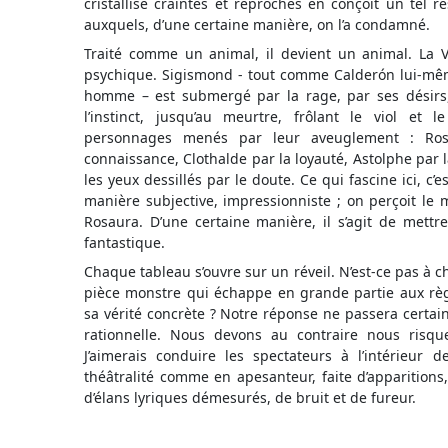
cristallise craintes et reproches en conçoit un tel 
auxquels, d’une certaine manière, on l’a condamné.
Traité comme un animal, il devient un animal. La 
psychique. Sigismond - tout comme Calderón lui-mêm
homme – est submergé par la rage, par ses désirs, 
l’instinct, jusqu’au meurtre, frôlant le viol et
personnages menés par leur aveuglement : Rosa
connaissance, Clothalde par la loyauté, Astolphe par l
les yeux dessillés par le doute. Ce qui fascine ici, c
manière subjective, impressionniste ; on perçoit le
Rosaura. D’une certaine manière, il s’agit de mettre
fantastique.
Chaque tableau s’ouvre sur un réveil. N’est-ce pas à
pièce monstre qui échappe en grande partie aux règ
sa vérité concrète ? Notre réponse ne passera certai
rationnelle. Nous devons au contraire nous risq
J’aimerais conduire les spectateurs à l’intérieur
théâtralité comme en apesanteur, faite d’apparitions
d’élans lyriques démesurés, de bruit et de fureur.