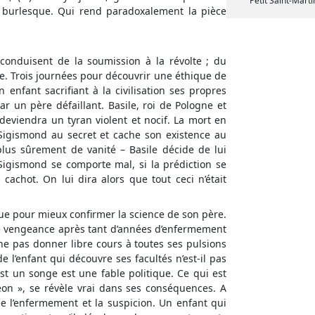
Petit Saint-Marti
n burlesque. Qui rend paradoxalement la pièce
 conduisent de la soumission à la révolte ; du
. Trois journées pour découvrir une éthique de
 enfant sacrifiant à la civilisation ses propres
par un père défaillant. Basile, roi de Pologne et
 deviendra un tyran violent et nocif. La mort en
 Sigismond au secret et cache son existence au
lus sûrement de vanité – Basile décide de lui
Sigismond se comporte mal, si la prédiction se
cachot. On lui dira alors que tout ceci n’était
ue pour mieux confirmer la science de son père.
de vengeance après tant d’années d’enfermement
ne pas donner libre cours à toutes ses pulsions
 l’enfant qui découvre ses facultés n’est-il pas
est un songe est une fable politique. Ce qui est
on », se révèle vrai dans ses conséquences. A
e l’enfermement et la suspicion. Un enfant qui