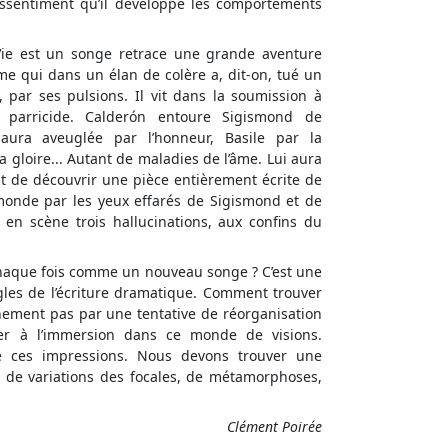
ressentiment qu’il développe les comportements
Vie est un songe retrace une grande aventure
e qui dans un élan de colère a, dit-on, tué un
par ses pulsions. Il vit dans la soumission à
 le parricide. Calderón entoure Sigismond de
ura aveuglée par l’honneur, Basile par la
a gloire... Autant de maladies de l’âme. Lui aura
’est de découvrir une pièce entièrement écrite de
 monde par les yeux effarés de Sigismond et de
 en scène trois hallucinations, aux confins du
 chaque fois comme un nouveau songe ? C’est une
les de l’écriture dramatique. Comment trouver
nement pas par une tentative de réorganisation
uer à l’immersion dans ce monde de visions.
 de ces impressions. Nous devons trouver une
, de variations des focales, de métamorphoses,
Clément Poirée