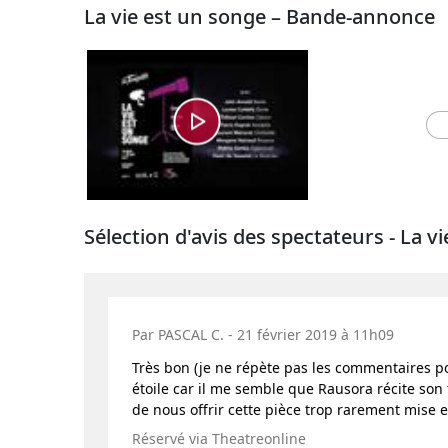
La vie est un songe – Bande-annonce
Sélection d'avis des spectateurs - La v
Par PASCAL C. - 21 février 2019 à 11h09
Très bon (je ne répète pas les commentaires pos
étoile car il me semble que Rausora récite son
de nous offrir cette pièce trop rarement mise 
Réservé via Theatreonline