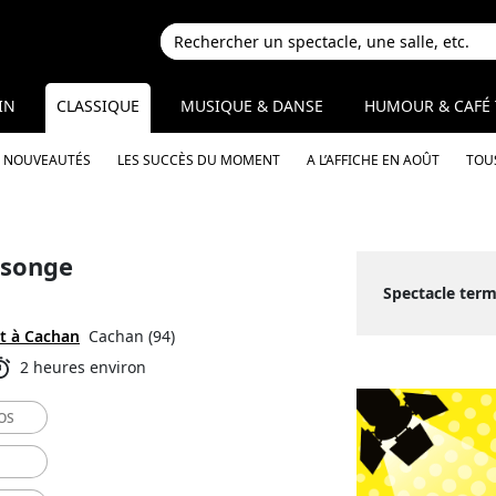
IN
CLASSIQUE
MUSIQUE & DANSE
HUMOUR & CAFÉ 
S NOUVEAUTÉS
LES SUCCÈS DU MOMENT
A L’AFFICHE EN AOÛT
TOUS
 songe
Spectacle termi
t à Cachan
Cachan (94)
2 heures environ
OS