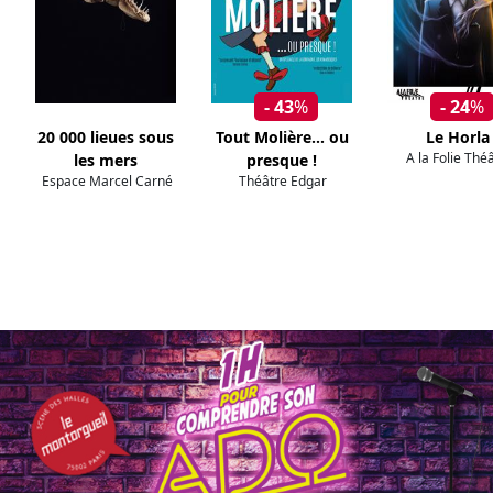
- 43
%
- 24
%
20 000 lieues sous
Tout Molière... ou
Le Horla
A la Folie Thé
les mers
presque !
Espace Marcel Carné
Théâtre Edgar