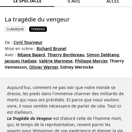
LE SPECTACLE
0 AVIS
ACCÈS
La tragédie du vengeur
CLASSIQUE
TERMINÉ
De :
Cyril Tourneur
Mise en scène :
Richard Brunel
Avec :
Réjane Bajard,
Thierry Bordereau,
Simon Delétang,
Jacques Hadjaje,
Valérie Marinese,
Philippe Mercier,
Thierry
Vennesson,
Olivier Werner,
Sidney Wernicke
Aujourd'hui, comment ne pas voir que notre monde se
dresse, les pieds dans l'immense charnier des milliards de
morts qui nous ont précédés. Et parce que nous voulons
vivre, il nous semble nécessaire de parler de cela. Tout ici
est d'ailleurs.
La Tragédie du Vengeur
est d'abord celle de l'homme mort,
qui, le temps de la représentation, revient parmi les
vivants pour témoigner de son expérience et donner la vie.