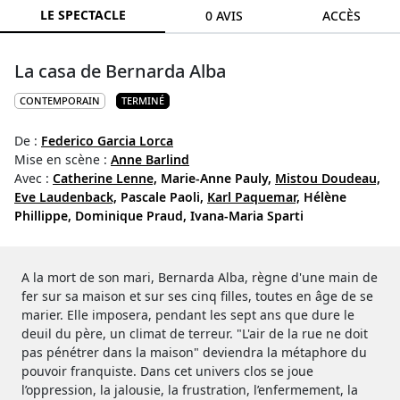
LE SPECTACLE
0 AVIS
ACCÈS
La casa de Bernarda Alba
CONTEMPORAIN
TERMINÉ
De :
Federico Garcia Lorca
Mise en scène :
Anne Barlind
Avec :
Catherine Lenne,
Marie-Anne Pauly,
Mistou Doudeau,
Eve Laudenback,
Pascale Paoli,
Karl Paquemar,
Hélène
Phillippe,
Dominique Praud,
Ivana-Maria Sparti
A la mort de son mari, Bernarda Alba, règne d'une main de
fer sur sa maison et sur ses cinq filles, toutes en âge de se
marier. Elle imposera, pendant les sept ans que dure le
deuil du père, un climat de terreur. "L'air de la rue ne doit
pas pénétrer dans la maison" deviendra la métaphore du
pouvoir franquiste. Dans cet univers clos se joue
l’oppression, la jalousie, la frustration, l’enfermement, la