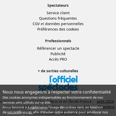
Spectateurs
Service client
Questions fréquentes
CGV
et
données personnelles
Préférences des cookies
Professionnels
Référencer un spectacle
Publicité
Accès PRO
+ de sorties culturelles
Nous nous engageons à respecter votre confidentialité
Des cookies anonymes indispensables au fonctionnement de nos
Calendrier des spectacles à Paris et en Île-de-France :
août 2026
services sont utilisés sur ce site.
septembre 2026
octobre 2026
novembre 2026
décembre
Nous limitons à
4 partenaires
l’usage de cookies tiers, en fonction
2026
janvier 2027
Sélection Adhérent
de
vos préférences
, afin d'étudier notre audience pour améliorer nos