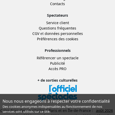
Contacts
Spectateurs
Service client
Questions fréquentes
CGV
et
données personnelles
Préférences des cookies
Professionnels
Référencer un spectacle
Publicité
Accès PRO
+ de sorties culturelles
Nous nous engageons à respecter votre confidentialité
Des cookies anonymes indispensables au fonctionnement de nos
Calendrier des spectacles à Paris et en Île-de-France :
août 2026
services sont utilisés sur ce site.