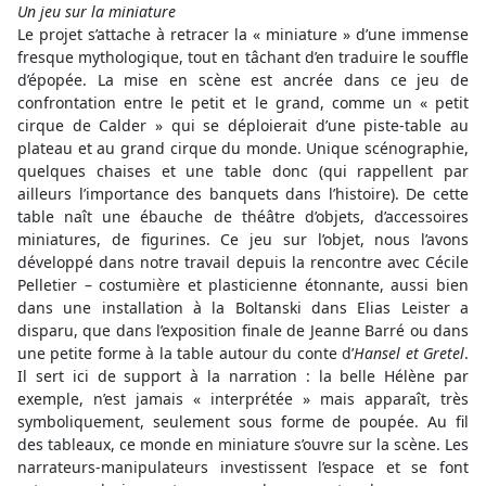
Un jeu sur la miniature
Le projet s’attache à retracer la « miniature » d’une immense
fresque mythologique, tout en tâchant d’en traduire le souffle
d’épopée. La mise en scène est ancrée dans ce jeu de
confrontation entre le petit et le grand, comme un « petit
cirque de Calder » qui se déploierait d’une piste-table au
plateau et au grand cirque du monde. Unique scénographie,
quelques chaises et une table donc (qui rappellent par
ailleurs l’importance des banquets dans l’histoire). De cette
table naît une ébauche de théâtre d’objets, d’accessoires
miniatures, de figurines. Ce jeu sur l’objet, nous l’avons
développé dans notre travail depuis la rencontre avec Cécile
Pelletier – costumière et plasticienne étonnante, aussi bien
dans une installation à la Boltanski dans Elias Leister a
disparu, que dans l’exposition finale de Jeanne Barré ou dans
une petite forme à la table autour du conte d’
Hansel et Gretel
.
Il sert ici de support à la narration : la belle Hélène par
exemple, n’est jamais « interprétée » mais apparaît, très
symboliquement, seulement sous forme de poupée. Au fil
des tableaux, ce monde en miniature s’ouvre sur la scène. Les
narrateurs-manipulateurs investissent l’espace et se font