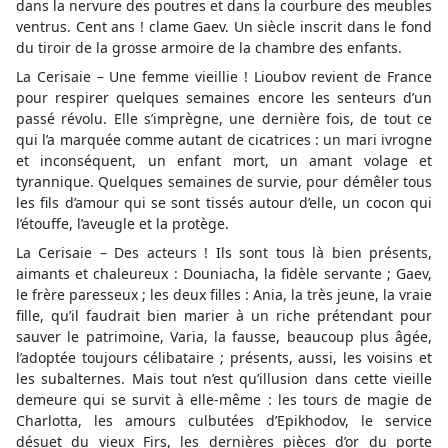
dans la nervure des poutres et dans la courbure des meubles
ventrus. Cent ans ! clame Gaev. Un siècle inscrit dans le fond
du tiroir de la grosse armoire de la chambre des enfants.
La Cerisaie – Une femme vieillie ! Lioubov revient de France
pour respirer quelques semaines encore les senteurs d’un
passé révolu. Elle s’imprègne, une dernière fois, de tout ce
qui l’a marquée comme autant de cicatrices : un mari ivrogne
et inconséquent, un enfant mort, un amant volage et
tyrannique. Quelques semaines de survie, pour démêler tous
les fils d’amour qui se sont tissés autour d’elle, un cocon qui
l’étouffe, l’aveugle et la protège.
La Cerisaie – Des acteurs ! Ils sont tous là bien présents,
aimants et chaleureux : Douniacha, la fidèle servante ; Gaev,
le frère paresseux ; les deux filles : Ania, la très jeune, la vraie
fille, qu’il faudrait bien marier à un riche prétendant pour
sauver le patrimoine, Varia, la fausse, beaucoup plus âgée,
l’adoptée toujours célibataire ; présents, aussi, les voisins et
les subalternes. Mais tout n’est qu’illusion dans cette vieille
demeure qui se survit à elle-même : les tours de magie de
Charlotta, les amours culbutées d’Epikhodov, le service
désuet du vieux Firs, les dernières pièces d’or du porte