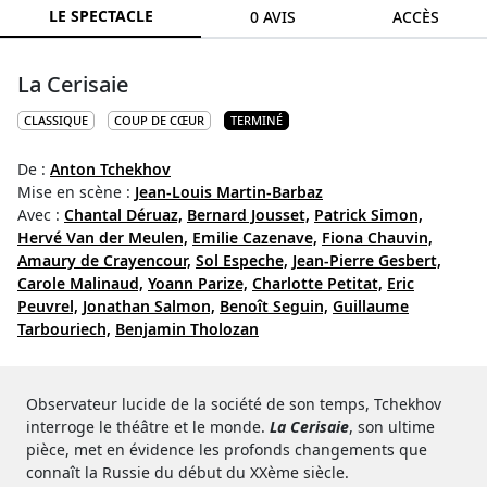
LE SPECTACLE
0 AVIS
ACCÈS
La Cerisaie
CLASSIQUE
COUP DE CŒUR
TERMINÉ
De :
Anton Tchekhov
Mise en scène :
Jean-Louis Martin-Barbaz
Avec :
Chantal Déruaz,
Bernard Jousset,
Patrick Simon,
Hervé Van der Meulen,
Emilie Cazenave,
Fiona Chauvin,
Amaury de Crayencour,
Sol Espeche,
Jean-Pierre Gesbert,
Carole Malinaud,
Yoann Parize,
Charlotte Petitat,
Eric
Peuvrel,
Jonathan Salmon,
Benoît Seguin,
Guillaume
Tarbouriech,
Benjamin Tholozan
Observateur lucide de la société de son temps, Tchekhov
interroge le théâtre et le monde.
La Cerisaie
, son ultime
pièce, met en évidence les profonds changements que
connaît la Russie du début du XXème siècle.