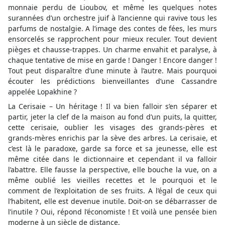
monnaie perdu de Lioubov, et même les quelques notes
surannées d’un orchestre juif à l’ancienne qui ravive tous les
parfums de nostalgie. A l’image des contes de fées, les murs
ensorcelés se rapprochent pour mieux reculer. Tout devient
pièges et chausse-trappes. Un charme envahit et paralyse, à
chaque tentative de mise en garde ! Danger ! Encore danger !
Tout peut disparaître d’une minute à l’autre. Mais pourquoi
écouter les prédictions bienveillantes d’une Cassandre
appelée Lopakhine ?
La Cerisaie – Un héritage ! Il va bien falloir s’en séparer et
partir, jeter la clef de la maison au fond d’un puits, la quitter,
cette cerisaie, oublier les visages des grands-pères et
grands-mères enrichis par la sève des arbres. La cerisaie, et
c’est là le paradoxe, garde sa force et sa jeunesse, elle est
même citée dans le dictionnaire et cependant il va falloir
l’abattre. Elle fausse la perspective, elle bouche la vue, on a
même oublié les vieilles recettes et le pourquoi et le
comment de l’exploitation de ses fruits. A l’égal de ceux qui
l’habitent, elle est devenue inutile. Doit-on se débarrasser de
l’inutile ? Oui, répond l’économiste ! Et voilà une pensée bien
moderne à un siècle de distance.