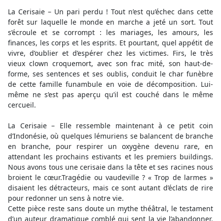
La Cerisaie – Un pari perdu ! Tout n’est qu’échec dans cette
forêt sur laquelle le monde en marche a jeté un sort. Tout
s’écroule et se corrompt : les mariages, les amours, les
finances, les corps et les esprits. Et pourtant, quel appétit de
vivre, d’oublier et d’espérer chez les victimes. Firs, le très
vieux clown croquemort, avec son frac mité, son haut-de-
forme, ses sentences et ses oublis, conduit le char funèbre
de cette famille funambule en voie de décomposition. Lui-
même ne s’est pas aperçu qu’il est couché dans le même
cercueil.
La Cerisaie – Elle ressemble maintenant à ce petit coin
d’Indonésie, où quelques lémuriens se balancent de branche
en branche, pour respirer un oxygène devenu rare, en
attendant les prochains estivants et les premiers buildings.
Nous avons tous une cerisaie dans la tête et ses racines nous
broient le cœur.Tragédie ou vaudeville ? « Trop de larmes »
disaient les détracteurs, mais ce sont autant d’éclats de rire
pour redonner un sens à notre vie.
Cette pièce reste sans doute un mythe théâtral, le testament
d’un auteur dramatique comblé qui sent la vie l’abandonner.