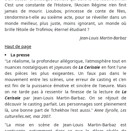
C’est une constante de l’Histoire, l’Ancien Régime n’en finit
jamais de mourir. Lioubov, princesse de conte de fées,
s’endormira-t-elle au sixième acte, pour se réveiller dans un
monde meilleur, plus juste, moins ignorant, un monde où
brille l’étoile de Trofimov, éternel étudiant ?
Jean-Louis Martin-Barbaz
Haut de page
La presse
"Le réalisme, la profondeur allégorique, l'atmosphère tout en
nuances nostalgiques et joyeuses de
La Cerisaie
en font l'une
des pièces les plus exigeantes. Un faux pas dans le
mouvement entre les scènes, une erreur de casting et c'en
est fini de la puissance émotive et sincère de l'oeuvre. Mais
on ne tarde pas à ressentir la finesse de la lecture de
La
Cerisaie
par Jean-Louis Martin-Barbaz. On se réjouit de
découvir le casting parfait. Les personnages sont pleinement
là, une bonne part de Tchekhov l'est aussi."
Anne Eyrolle, Les
culturelles.net, mai 2007.
"La mise en scène de Jean-Louis Martin-Barbaz est
captivante, notamment dans ce que le décor révèle de