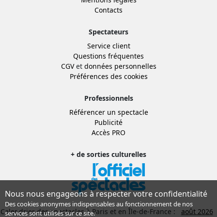
Contacts
Spectateurs
Service client
Questions fréquentes
CGV
et
données personnelles
Préférences des cookies
Professionnels
Référencer un spectacle
Publicité
Accès PRO
+ de sorties culturelles
Nous nous engageons à respecter votre confidentialité
Des cookies anonymes indispensables au fonctionnement de nos
Calendrier des spectacles à Paris et en Île-de-France :
août 2026
services sont utilisés sur ce site.