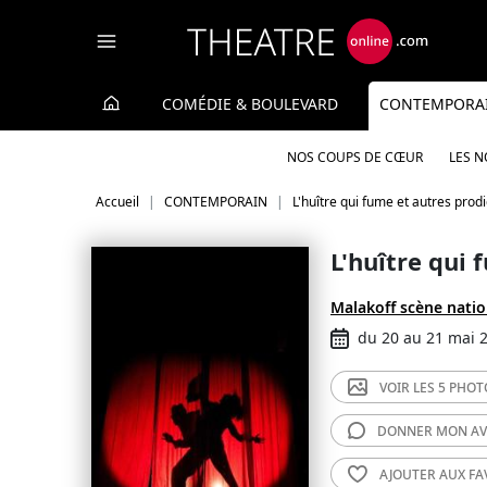
Panneau de gestion des cookies
COMÉDIE & BOULEVARD
CONTEMPORA
NOS COUPS DE CŒUR
LES 
Accueil
CONTEMPORAIN
L'huître qui fume et autres prod
L'huître qui 
Malakoff scène natio
du 20 au 21 mai 
VOIR LES
5 PHOT
DONNER MON
AV
AJOUTER AUX
FA