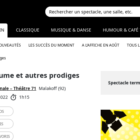
IN
CLASSIQUE
MUSIQUE & DANSE
HUMOUR & CAFÉ 
NOUVEAUTÉS
LES SUCCÈS DU MOMENT
A L’AFFICHE EN AOÛT
TOUS 
iges
fume et autres prodiges
Spectacle term
nale – Théâtre 71
Malakoff (92)
2022
1h15
OS
IS
VORIS