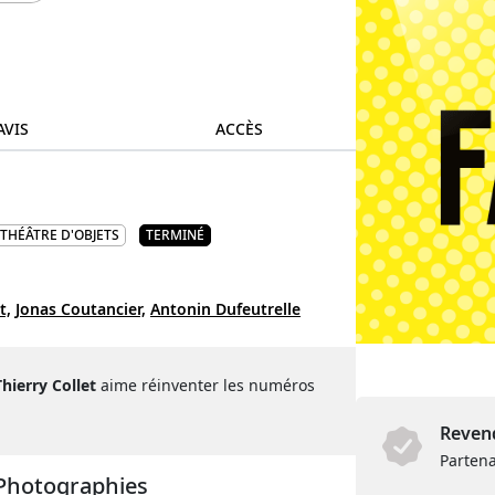
AVIS
ACCÈS
THÉÂTRE D'OBJETS
TERMINÉ
t,
Jonas Coutancier,
Antonin Dufeutrelle
Thierry Collet
aime réinventer les numéros
Revend
Partena
 Photographies