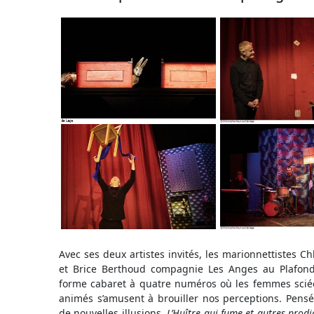
Avec ses deux artistes invités, les marionnettistes C
et Brice Berthoud compagnie Les Anges au Plafond
forme cabaret à quatre numéros où les femmes sciées 
animés s’amusent à brouiller nos perceptions. Pens
de nouvelles illusions,
L’Huître qui fume et autres prodi