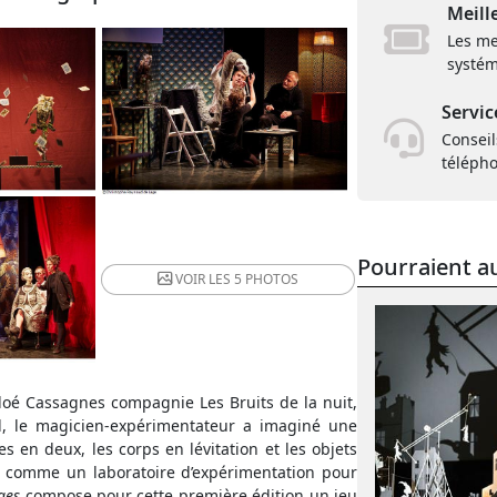
Meill
Les me
systém
Servic
Conseil
téléph
Pourraient au
VOIR LES
5 PHOTOS
hloé Cassagnes compagnie Les Bruits de la nuit,
, le magicien-expérimentateur a imaginé une
en deux, les corps en lévitation et les objets
é comme un laboratoire d’expérimentation pour
ges
compose pour cette première édition un jeu