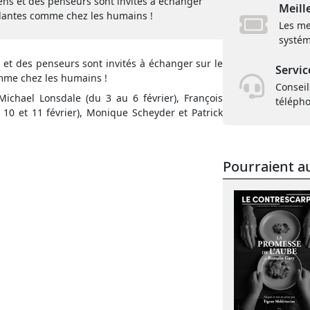
ens et des penseurs sont invités à échanger
Meill
 plantes comme chez les humains !
Les me
systém
 et des penseurs sont invités à échanger sur le
Servic
omme chez les humains !
Conseil
 Michael Lonsdale (du 3 au 6 février), François
téléph
s 10 et 11 février), Monique Scheyder et Patrick
Pourraient au