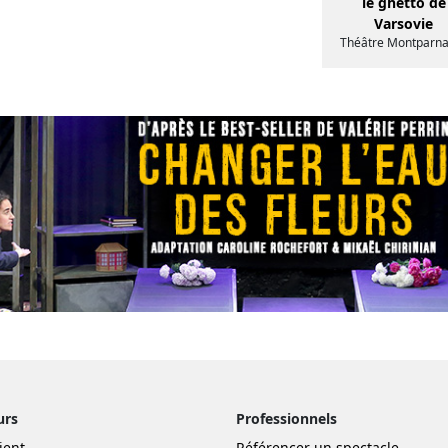
le ghetto de
Varsovie
Théâtre Montparn
urs
Professionnels
ient
Référencer un spectacle