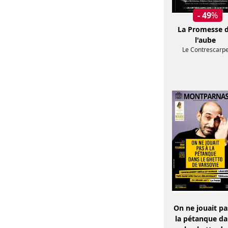
- 49
%
La Promesse 
l'aube
Le Contrescarp
On ne jouait pa
la pétanque d