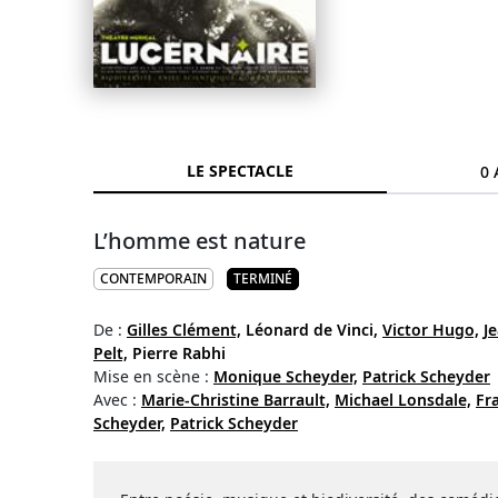
LE SPECTACLE
0 
L’homme est nature
CONTEMPORAIN
TERMINÉ
De :
Gilles Clément,
Léonard de Vinci,
Victor Hugo,
J
Pelt,
Pierre Rabhi
Mise en scène :
Monique Scheyder,
Patrick Scheyder
Avec :
Marie-Christine Barrault,
Michael Lonsdale,
Fr
Scheyder,
Patrick Scheyder