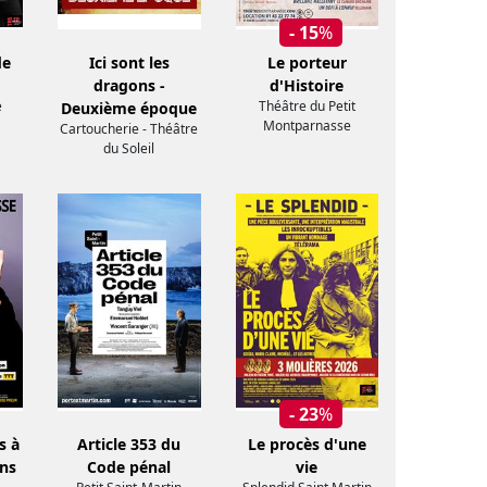
- 15
%
de
Ici sont les
Le porteur
dragons -
d'Histoire
e
Théâtre du Petit
Deuxième époque
Montparnasse
Cartoucherie - Théâtre
du Soleil
- 23
%
s à
Article 353 du
Le procès d'une
ans
Code pénal
vie