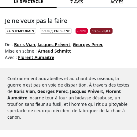
LE SPECTACLE
7 AVIS
ACCÈS
Je ne veux pas la faire
CONTEMPORAIN
SEUL(E) EN SCÈNE
- 36%
13,5 - 25,8 €
De :
Boris Vian,
Jacques Prévert,
Georges Perec
Mise en scène :
Arnaud Schmitt
Avec :
Florent Aumaitre
Contrairement aux abeilles et au chant des oiseaux, la
guerre n'est pas en voie de disparition. À travers des textes
de
Boris Vian
,
Georges Perec
,
Jacques Prévert
,
Florent
Aumaître
incarne tour à tour un bidasse désabusé, un
troufion sans fleur au fusil, et l'homme qui rit du pitoyable
spectacle de ceux qui décident de fabriquer de la chair à
canon.