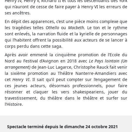
Henry IV, Henry V, Richard II et tous les descendants des York
qui n’auront de cesse de faire payer à Henry VI les erreurs de
ses ancêtres.
En dépit des apparences, c’est une pièce moins complexe que
les tragédies telles
Othello
ou
Macbeth
. Le ton et le rythme
sont enlevés, la narration fluide et la kyrielle de personnages
qui l’habitent offrent la possibilité aux acteurs de se lancer à
corps perdu dans cette saga.
Après avoir emmené la cinquième promotion de l’Ecole du
Nord au Festival d’Avignon en 2018 avec
Le Pays lointain (Un
arrangement)
de Jean-Luc Lagarce, Christophe Rauck fait venir
la sixième promotion au Théâtre Nanterre-Amandiers avec
cet
Henry VI
. Il sait qu’il peut compter sur l’engagement de
ces jeunes acteurs, désormais professionnels, pour faire
résonner et claquer les vers shakespeariens, jouer du
travestissement, du théâtre dans le théâtre et surfer sur
l’Histoire.
Spectacle terminé depuis le dimanche 24 octobre 2021