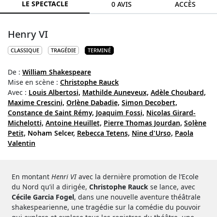
LE SPECTACLE
0 AVIS
ACCÈS
Henry VI
CLASSIQUE
TRAGÉDIE
TERMINÉ
De :
William Shakespeare
Mise en scène :
Christophe Rauck
Avec :
Louis Albertosi,
Mathilde Auneveux,
Adèle Choubard,
Maxime Crescini,
Orlène Dabadie,
Simon Decobert,
Constance de Saint Rémy,
Joaquim Fossi,
Nicolas Girard-
Michelotti,
Antoine Heuillet,
Pierre Thomas Jourdan,
Solène
Petit,
Noham Selcer,
Rebecca Tetens,
Nine d'Urso,
Paola
Valentin
En montant
Henri VI
avec la dernière promotion de l’Ecole
du Nord qu’il a dirigée,
Christophe Rauck
se lance, avec
Cécile Garcia Fogel
, dans une nouvelle aventure théâtrale
shakespearienne, une tragédie sur la comédie du pouvoir