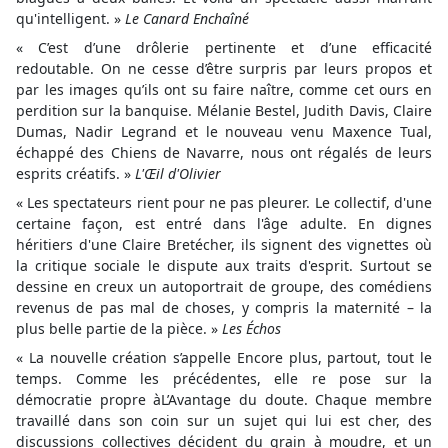
qu'intelligent. »
Le Canard Enchaîné
« C’est d’une drôlerie pertinente et d’une efficacité
redoutable. On ne cesse d’être surpris par leurs propos et
par les images qu’ils ont su faire naître, comme cet ours en
perdition sur la banquise. Mélanie Bestel, Judith Davis, Claire
Dumas, Nadir Legrand et le nouveau venu Maxence Tual,
échappé des Chiens de Navarre, nous ont régalés de leurs
esprits créatifs. »
L'Œil d'Olivier
« Les spectateurs rient pour ne pas pleurer. Le collectif, d'une
certaine façon, est entré dans l'âge adulte. En dignes
héritiers d'une Claire Bretécher, ils signent des vignettes où
la critique sociale le dispute aux traits d'esprit. Surtout se
dessine en creux un autoportrait de groupe, des comédiens
revenus de pas mal de choses, y compris la maternité – la
plus belle partie de la pièce. »
Les Échos
« La nouvelle création s’appelle Encore plus, partout, tout le
temps. Comme les précédentes, elle re pose sur la
démocratie propre àL’Avantage du doute. Chaque membre
travaillé dans son coin sur un sujet qui lui est cher, des
discussions collectives décident du grain à moudre, et un