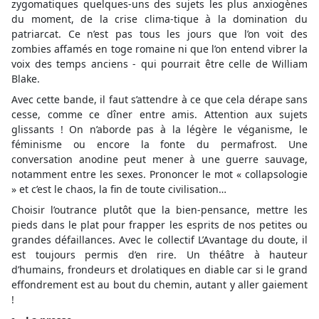
zygomatiques quelques-uns des sujets les plus anxiogènes
du moment, de la crise clima-tique à la domination du
patriarcat. Ce n’est pas tous les jours que l’on voit des
zombies affamés en toge romaine ni que l’on entend vibrer la
voix des temps anciens - qui pourrait être celle de William
Blake.
Avec cette bande, il faut s’attendre à ce que cela dérape sans
cesse, comme ce dîner entre amis. Attention aux sujets
glissants ! On n’aborde pas à la légère le véganisme, le
féminisme ou encore la fonte du permafrost. Une
conversation anodine peut mener à une guerre sauvage,
notamment entre les sexes. Prononcer le mot « collapsologie
» et c’est le chaos, la fin de toute civilisation…
Choisir l’outrance plutôt que la bien-pensance, mettre les
pieds dans le plat pour frapper les esprits de nos petites ou
grandes défaillances. Avec le collectif L’Avantage du doute, il
est toujours permis d’en rire. Un théâtre à hauteur
d’humains, frondeurs et drolatiques en diable car si le grand
effondrement est au bout du chemin, autant y aller gaiement
!