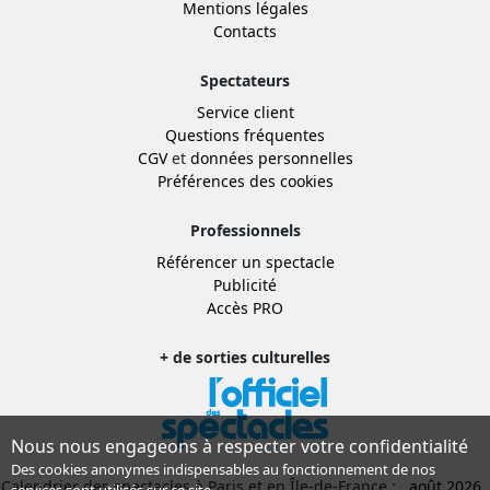
Mentions légales
Contacts
Spectateurs
Service client
Questions fréquentes
CGV
et
données personnelles
Préférences des cookies
Professionnels
Référencer un spectacle
Publicité
Accès PRO
+ de sorties culturelles
Nous nous engageons à respecter votre confidentialité
Des cookies anonymes indispensables au fonctionnement de nos
Calendrier des spectacles à Paris et en Île-de-France :
août 2026