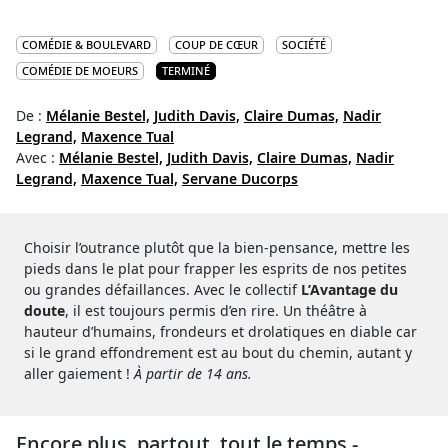
COMÉDIE & BOULEVARD
COUP DE CŒUR
SOCIÉTÉ
COMÉDIE DE MOEURS
TERMINÉ
De :
Mélanie Bestel,
Judith Davis,
Claire Dumas,
Nadir
Legrand,
Maxence Tual
Avec :
Mélanie Bestel,
Judith Davis,
Claire Dumas,
Nadir
Legrand,
Maxence Tual,
Servane Ducorps
Choisir l’outrance plutôt que la bien-pensance, mettre les
pieds dans le plat pour frapper les esprits de nos petites
ou grandes défaillances. Avec le collectif
L’Avantage du
doute
, il est toujours permis d’en rire. Un théâtre à
hauteur d’humains, frondeurs et drolatiques en diable car
si le grand effondrement est au bout du chemin, autant y
aller gaiement !
À partir de 14 ans.
Encore plus, partout, tout le temps -