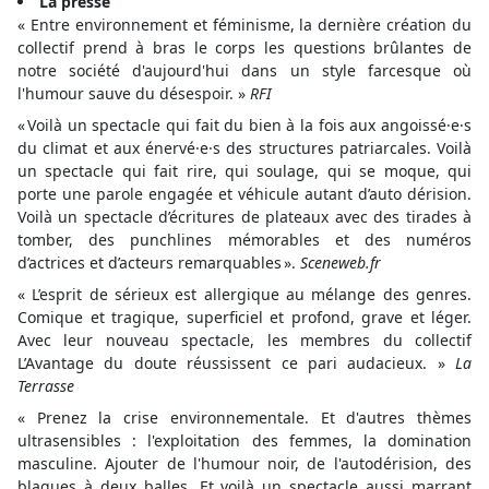
La presse
« Entre environnement et féminisme, la dernière création du
collectif prend à bras le corps les questions brûlantes de
notre société d'aujourd'hui dans un style farcesque où
l'humour sauve du désespoir. »
RFI
« Voilà un spectacle qui fait du bien à la fois aux angoissé·e·s
du climat et aux énervé·e·s des structures patriarcales. Voilà
un spectacle qui fait rire, qui soulage, qui se moque, qui
porte une parole engagée et véhicule autant d’auto dérision.
Voilà un spectacle d’écritures de plateaux avec des tirades à
tomber, des punchlines mémorables et des numéros
d’actrices et d’acteurs remarquables ».
Sceneweb.fr
« L’esprit de sérieux est allergique au mélange des genres.
Comique et tragique, superficiel et profond, grave et léger.
Avec leur nouveau spectacle, les membres du collectif
L’Avantage du doute réussissent ce pari audacieux. »
La
Terrasse
« Prenez la crise environnementale. Et d'autres thèmes
ultrasensibles : l'exploitation des femmes, la domination
masculine. Ajouter de l'humour noir, de l'autodérision, des
blagues à deux balles. Et voilà un spectacle aussi marrant