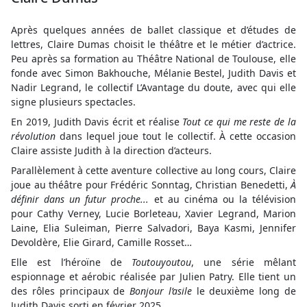
Après quelques années de ballet classique et d’études de
lettres, Claire Dumas choisit le théâtre et le métier d’actrice.
Peu après sa formation au Théâtre National de Toulouse, elle
fonde avec Simon Bakhouche, Mélanie Bestel, Judith Davis et
Nadir Legrand, le collectif L’Avantage du doute, avec qui elle
signe plusieurs spectacles.
En 2019, Judith Davis écrit et réalise
Tout ce qui me reste de la
révolution
dans lequel joue tout le collectif. À cette occasion
Claire assiste Judith à la direction d’acteurs.
Parallèlement à cette aventure collective au long cours, Claire
joue au théâtre pour Frédéric Sonntag, Christian Benedetti,
À
définir dans un futur proche...
et au cinéma ou la télévision
pour Cathy Verney, Lucie Borleteau, Xavier Legrand, Marion
Laine, Elia Suleiman, Pierre Salvadori, Baya Kasmi, Jennifer
Devoldère, Elie Girard, Camille Rosset…
Elle est l’héroïne de
Toutouyoutou
, une série mêlant
espionnage et aérobic réalisée par Julien Patry. Elle tient un
des rôles principaux de
Bonjour l’asile
le deuxième long de
Judith Davis sorti en février 2025.