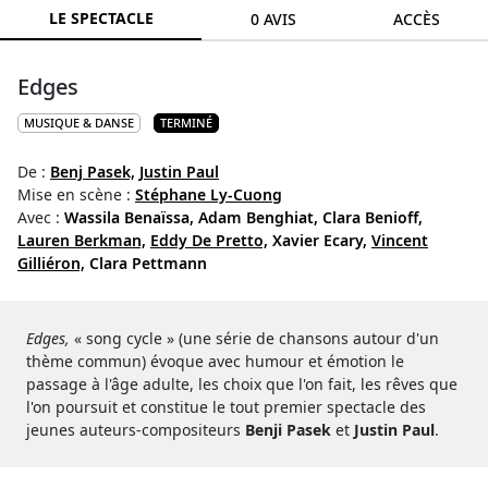
LE SPECTACLE
0 AVIS
ACCÈS
Edges
MUSIQUE & DANSE
TERMINÉ
De :
Benj Pasek,
Justin Paul
Mise en scène :
Stéphane Ly-Cuong
Avec :
Wassila Benaïssa,
Adam Benghiat,
Clara Benioff,
Lauren Berkman,
Eddy De Pretto,
Xavier Ecary,
Vincent
Gilliéron,
Clara Pettmann
Edges,
« song cycle » (une série de chansons autour d'un
thème commun) évoque avec humour et émotion le
passage à l'âge adulte, les choix que l'on fait, les rêves que
l'on poursuit et constitue le tout premier spectacle des
jeunes auteurs-compositeurs
Benji Pasek
et
Justin Paul
.