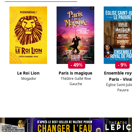
- 49
%
- 9
%
Le Roi Lion
Paris is magique
Ensemble roy
Mogador
Théâtre Gaîté Rive
Paris - Viva
Gauche
Église Saint-Jul
Pauvre