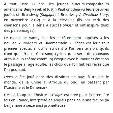
À tout juste 27 ans, les jeunes auteurs-compositeurs
américains Benj Pasek et Justin Paul ont déjà vu leurs oeuvres
jouées off-Broadway (
Dogfight
), à Broadway (
A Christmas Story
,
en novembre 2012) et à la télévision (ils ont écrit des
chansons pour la série à succès
Smash
et ont inspiré deux
des personnages).
Le magazine Vanity Fair les a récemment baptisés « les
nouveaux Rodgers et Hammerstein ».
Edges
est leur tout
premier spectacle, qu'ils écrivent à l'université alors qu'ils
n'ont que 19 ans. Ce « song cycle » (une série de chansons
autour d'un thème commun) évoque avec humour et émotion
le passage à l'âge adulte, les choix que l'on fait, les rêves que
l'on poursuit.
Edges
a été joué dans des dizaines de pays à travers le
monde, de la Chine à l'Afrique du Sud, en passant par
l'Australie et le Danemark.
C'est à l'Auguste Théâtre qu’
Edges
est créé pour la première
fois en France, interprété en anglais par une jeune troupe (la
benjamine a seize ans) prometteuse.