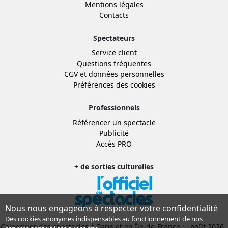
Mentions légales
Contacts
Spectateurs
Service client
Questions fréquentes
CGV
et
données personnelles
Préférences des cookies
Professionnels
Référencer un spectacle
Publicité
Accès PRO
+ de sorties culturelles
Nous nous engageons à respecter votre confidentialité
Des cookies anonymes indispensables au fonctionnement de nos
Calendrier des spectacles à Paris et en Île-de-France :
août 2026