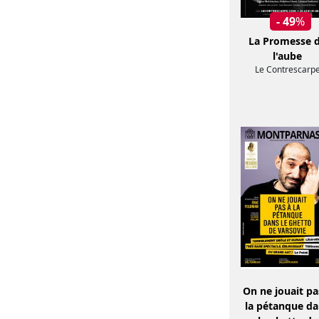
- 49
%
La Promesse 
l'aube
Le Contrescarp
On ne jouait pa
la pétanque d