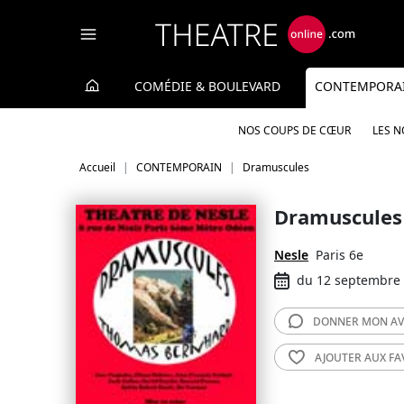
Panneau de gestion des cookies
COMÉDIE & BOULEVARD
CONTEMPORA
NOS COUPS DE CŒUR
LES 
Accueil
CONTEMPORAIN
Dramuscules
Dramuscules
Nesle
Paris 6e
du 12 septembre 
DONNER MON
AV
AJOUTER AUX
FA