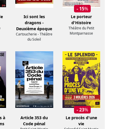
- 15
%
de
Ici sont les
Le porteur
dragons -
d'Histoire
e
Théâtre du Petit
Deuxième époque
Montparnasse
Cartoucherie - Théâtre
du Soleil
- 23
%
s à
Article 353 du
Le procès d'une
ans
Code pénal
vie