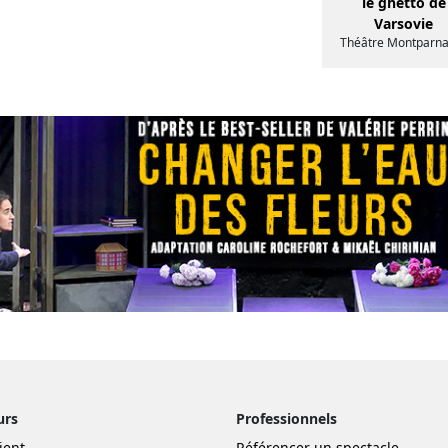
le ghetto de
Varsovie
Théâtre Montparn
urs
Professionnels
ient
Référencer un spectacle