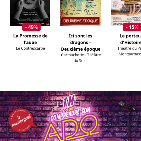
- 49
%
- 15
%
La Promesse de
Ici sont les
Le porteu
l'aube
dragons -
d'Histoir
Le Contrescarpe
Théâtre du Pe
Deuxième époque
Montparnas
Cartoucherie - Théâtre
du Soleil