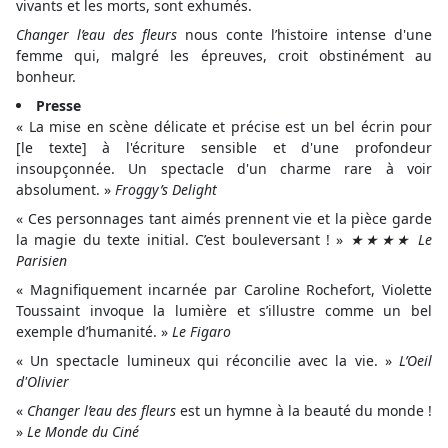
vivants et les morts, sont exhumés.
Changer l’eau des fleurs
nous conte l’histoire intense d'une
femme qui, malgré les épreuves, croit obstinément au
bonheur.
Presse
« La mise en scène délicate et précise est un bel écrin pour
[le texte] à l'écriture sensible et d'une profondeur
insoupçonnée. Un spectacle d'un charme rare à voir
absolument. »
Froggy’s Delight
« Ces personnages tant aimés prennent vie et la pièce garde
la magie du texte initial. C’est bouleversant ! »
★★★★ Le
Parisien
« Magnifiquement incarnée par Caroline Rochefort, Violette
Toussaint invoque la lumière et s’illustre comme un bel
exemple d’humanité. »
Le Figaro
« Un spectacle lumineux qui réconcilie avec la vie. »
L’Oeil
d'Olivier
«
Changer l’eau des fleurs
est un hymne à la beauté du monde !
»
Le Monde du Ciné