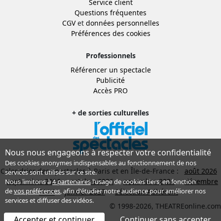
Service client
Questions fréquentes
CGV
et
données personnelles
Préférences des cookies
Professionnels
Référencer un spectacle
Publicité
Accès PRO
+ de sorties culturelles
Nous nous engageons à respecter votre confidentialité
Des cookies anonymes indispensables au fonctionnement de nos
Calendrier des spectacles à Paris et en Île-de-France :
août 2026
services sont utilisés sur ce site.
septembre 2026
octobre 2026
novembre 2026
décembre
Nous limitons à
4 partenaires
l’usage de cookies tiers, en fonction
de
vos préférences
, afin d'étudier notre audience pour améliorer nos
2026
janvier 2027
Sélection Adhérent
services et diffuser des vidéos.
© 1998-2026, THEATREonline.com
Accepter et continuer
Continuer sans accepter