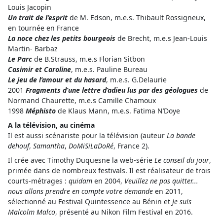
Louis Jacopin
Un trait de l’esprit
de M. Edson, m.e.s. Thibault Rossigneux,
en tournée en France
La noce chez les petits bourgeois
de Brecht, m.e.s Jean-Louis
Martin- Barbaz
Le Parc
de B.Strauss, m.e.s Florian Sitbon
Casimir et Caroline
, m.e.s. Pauline Bureau
Le jeu de l’amour et du hasard
, m.e.s. G.Delaurie
2001
Fragments d’une lettre d’adieu lus par des géologues
de
Normand Chaurette, m.e.s Camille Chamoux
1998
Méphisto
de Klaus Mann, m.e.s. Fatima N’Doye
A la télévision, au cinéma
Il est aussi scénariste pour la télévision (auteur
La bande
dehouf
,
Samantha
,
DoMiSiLaDoRé
, France 2).
Il crée avec Timothy Duquesne la web-série
Le conseil du jour
,
primée dans de nombreux festivals. Il est réalisateur de trois
courts-métrages :
quidam
en 2004,
Veuillez ne pas quitter...
nous allons prendre en compte votre demande
en 2011,
sélectionné au Festival Quintessence au Bénin et
Je suis
Malcolm Malco
, présenté au Nikon Film Festival en 2016.