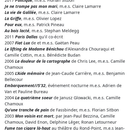
2017
Politique
, m.e.s. Florian Sitbon
Je ne trompe pas mon mari
, m.e.s. Claire Lamarre
La vie de Galilée
, m.e.s. Claire Lamarre
La Griffe
, m.e.s. Olivier Lopez
Pour eux
, m.e.s. Patrick Pineau
Au bois lacté
, m.e.s. Stephan Meldegg
2011
Paris Dallas
qu'il co-écrit
2007
Fiat Lux
de et m.e.s. Gaëtan Peau
Le lifting de Madame Bénichou
d'Alexandra Chouraqui et
Camille Cottin, m.e.s. Bénédicte Budan
2006
La douleur de la cartographe
de Chris Lee, m.e.s. Camille
Chamoux
2005
L’Aide mémoire
de Jean-Caude Carrière, m.e.s. Benjamin
Bellecour
Embarquement//5’32
, événement nocturne m.e.s. Adrien de
Van et Pauline Bureau
2004
La quatrième soeur
de Janusz Glowacki, m.e.s. Camille
Chamoux
Qu’une tranche de pain
de Fassbinder, m.e.s. Florian Sitbon
2003
Mon voisin est mort
, par Jean-Paul Bezzina, Camille
Chamoux, David Enon, Delphine Léger, Ronan Letourneur
Fume ton cigare là-haut
au théâtre du Rond-Point, m.e.s Jean-