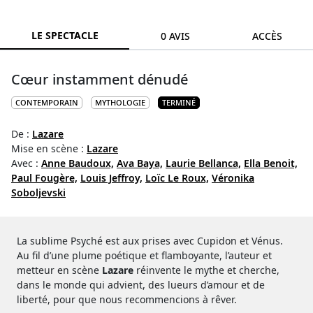
LE SPECTACLE
0 AVIS
ACCÈS
Cœur instamment dénudé
CONTEMPORAIN
MYTHOLOGIE
TERMINÉ
De :
Lazare
Mise en scène :
Lazare
Avec :
Anne Baudoux,
Ava Baya,
Laurie Bellanca,
Ella Benoit,
Paul Fougère,
Louis Jeffroy,
Loïc Le Roux,
Véronika
Soboljevski
La sublime Psyché est aux prises avec Cupidon et Vénus.
Au fil d’une plume poétique et flamboyante, l’auteur et
metteur en scène
Lazare
réinvente le mythe et cherche,
dans le monde qui advient, des lueurs d’amour et de
liberté, pour que nous recommencions à rêver.