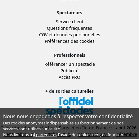
Spectateurs
Service client
Questions fréquentes
CGV
et
données personnelles
Préférences des cookies
Professionnels
Référencer un spectacle
Publicité
Accès PRO
+ de sorties culturelles
Nous nous engageons à respecter votre confidentialité
Des cookies anonymes indispensables au fonctionnement de nos
Calendrier des spectacles à Paris et en Île-de-France :
août 2026
services sont utilisés sur ce site.
septembre 2026
octobre 2026
novembre 2026
décembre
Nous limitons à
4 partenaires
l’usage de cookies tiers, en fonction