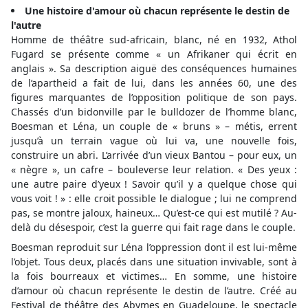
Une histoire d'amour où chacun représente le destin de
l'autre
Homme de théâtre sud-africain, blanc, né en 1932, Athol
Fugard se présente comme « un Afrikaner qui écrit en
anglais ». Sa description aiguë des conséquences humaines
de l’apartheid a fait de lui, dans les années 60, une des
figures marquantes de l’opposition politique de son pays.
Chassés d’un bidonville par le bulldozer de l’homme blanc,
Boesman et Léna, un couple de « bruns » – métis, errent
jusqu’à un terrain vague où lui va, une nouvelle fois,
construire un abri. L’arrivée d’un vieux Bantou – pour eux, un
« nègre », un cafre – bouleverse leur relation. « Des yeux :
une autre paire d’yeux ! Savoir qu’il y a quelque chose qui
vous voit ! » : elle croit possible le dialogue ; lui ne comprend
pas, se montre jaloux, haineux… Qu’est-ce qui est mutilé ? Au-
delà du désespoir, c’est la guerre qui fait rage dans le couple.
Boesman reproduit sur Léna l’oppression dont il est lui-même
l’objet. Tous deux, placés dans une situation invivable, sont à
la fois bourreaux et victimes… En somme, une histoire
d’amour où chacun représente le destin de l’autre. Créé au
Festival de théâtre des Abymes en Guadeloupe, le spectacle