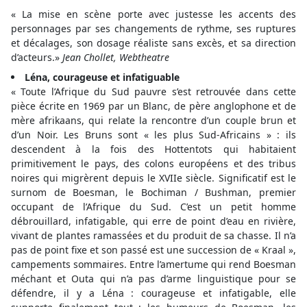
« La mise en scène porte avec justesse les accents des
personnages par ses changements de rythme, ses ruptures
et décalages, son dosage réaliste sans excès, et sa direction
d’acteurs.»
Jean Chollet, Webtheatre
Léna, courageuse et infatiguable
« Toute l’Afrique du Sud pauvre s’est retrouvée dans cette
pièce écrite en 1969 par un Blanc, de père anglophone et de
mère afrikaans, qui relate la rencontre d’un couple brun et
d’un Noir. Les Bruns sont « les plus Sud-Africains » : ils
descendent à la fois des Hottentots qui habitaient
primitivement le pays, des colons européens et des tribus
noires qui migrèrent depuis le XVIIe siècle. Significatif est le
surnom de Boesman, le Bochiman / Bushman, premier
occupant de l’Afrique du Sud. C’est un petit homme
débrouillard, infatigable, qui erre de point d’eau en rivière,
vivant de plantes ramassées et du produit de sa chasse. Il n’a
pas de point fixe et son passé est une succession de « Kraal »,
campements sommaires. Entre l’amertume qui rend Boesman
méchant et Outa qui n’a pas d’arme linguistique pour se
défendre, il y a Léna : courageuse et infatigable, elle