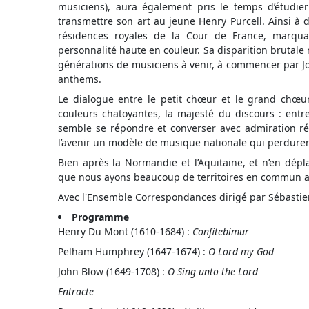
musiciens), aura également pris le temps d’étudie
transmettre son art au jeune Henry Purcell. Ainsi à d
résidences royales de la Cour de France, marquan
personnalité haute en couleur. Sa disparition brutal
générations de musiciens à venir, à commencer par 
anthems.
Le dialogue entre le petit chœur et le grand chœu
couleurs chatoyantes, la majesté du discours : entre
semble se répondre et converser avec admiration ré
l’avenir un modèle de musique nationale qui perdurer
Bien après la Normandie et l’Aquitaine, et n’en dépla
que nous ayons beaucoup de territoires en commun a
Avec l'Ensemble Correspondances dirigé par Sébastie
Programme
Henry Du Mont (1610-1684) :
Confitebimur
Pelham Humphrey (1647-1674) :
O Lord my God
John Blow (1649-1708) :
O Sing unto the Lord
Entracte