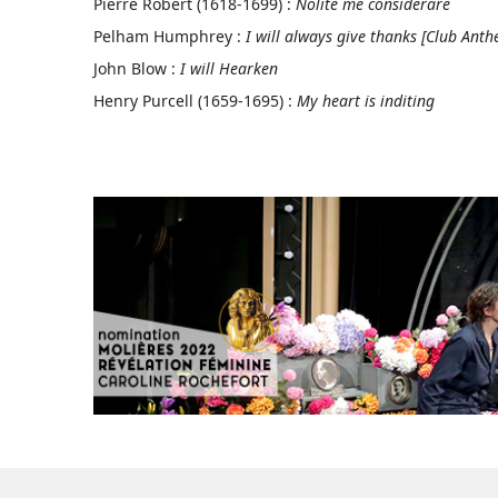
Pierre Robert (1618-1699) :
Nolite me considerare
Pelham Humphrey :
I will always give thanks [Club Ant
John Blow :
I will Hearken
Henry Purcell (1659-1695) :
My heart is inditing