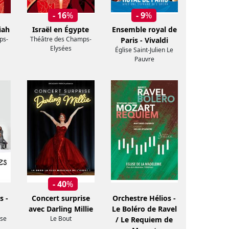
- 16
%
- 9
%
iah
Israël en Égypte
Ensemble royal de
ps-
Théâtre des Champs-
Paris - Vivaldi
Elysées
Église Saint-Julien Le
Pauvre
- 40
%
s -
Concert surprise
Orchestre Hélios -
avec Darling Millie
Le Boléro de Ravel
se
Le Bout
/ Le Requiem de