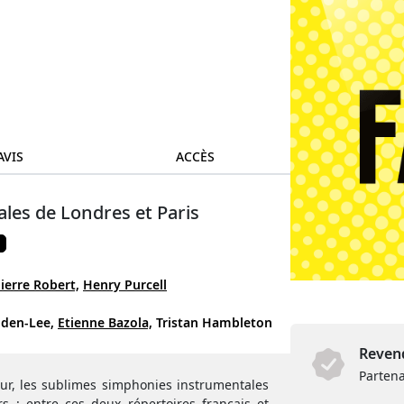
AVIS
ACCÈS
ales de Londres et Paris
É
ierre Robert,
Henry Purcell
lden-Lee,
Etienne Bazola,
Tristan Hambleton
Revend
Partena
œur, les sublimes simphonies instrumentales
s : entre ces deux répertoires français et