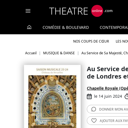
Panneau de gestion des cookies
COMÉDIE & BOULEVARD
CONTEMPORA
NOS COUPS DE CŒUR
LES N
Accueil
MUSIQUE & DANSE
Au Service de Sa Majesté, Ch
Au Service d
de Londres e
Chapelle Royale (Opé
le 14 juin 2024
DONNER MON
AV
AJOUTER AUX
FA