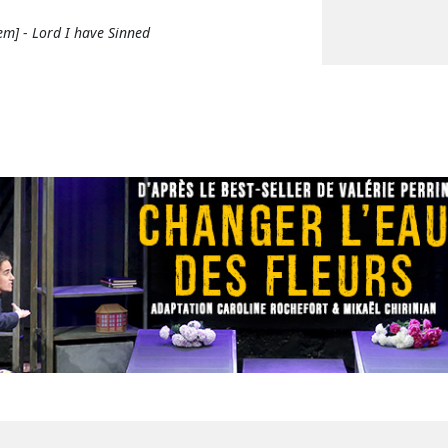
hem]
-
Lord I have Sinned