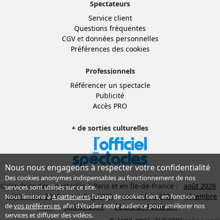
Spectateurs
Service client
Questions fréquentes
CGV
et
données personnelles
Préférences des cookies
Professionnels
Référencer un spectacle
Publicité
Accès PRO
+ de sorties culturelles
Nous nous engageons à respecter votre confidentialité
Des cookies anonymes indispensables au fonctionnement de nos
Calendrier des spectacles à Paris et en Île-de-France :
août 2026
services sont utilisés sur ce site.
septembre 2026
octobre 2026
novembre 2026
décembre
Nous limitons à
4 partenaires
l’usage de cookies tiers, en fonction
de
vos préférences
, afin d'étudier notre audience pour améliorer nos
2026
janvier 2027
Sélection Adhérent
services et diffuser des vidéos.