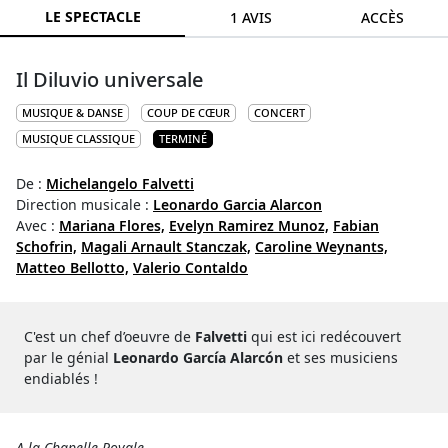
LE SPECTACLE
1 AVIS
ACCÈS
Il Diluvio universale
MUSIQUE & DANSE
COUP DE CŒUR
CONCERT
MUSIQUE CLASSIQUE
TERMINÉ
De :
Michelangelo Falvetti
Direction musicale :
Leonardo Garcia Alarcon
Avec :
Mariana Flores,
Evelyn Ramirez Munoz,
Fabian
Schofrin,
Magali Arnault Stanczak,
Caroline Weynants,
Matteo Bellotto,
Valerio Contaldo
C'est un chef d’oeuvre de
Falvetti
qui est ici redécouvert
par le génial
Leonardo García Alarcón
et ses musiciens
endiablés !
A la Chapelle Royale.