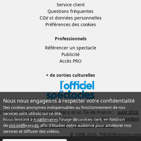
Service client
Questions fréquentes
CGV
et
données personnelles
Préférences des cookies
Professionnels
Référencer un spectacle
Publicité
Accès PRO
+ de sorties culturelles
Nous nous engageons à respecter votre confidentialité
Des cookies anonymes indispensables au fonctionnement de nos
Calendrier des spectacles à Paris et en Île-de-France :
août 2026
services sont utilisés sur ce site.
septembre 2026
octobre 2026
novembre 2026
décembre
Nous limitons à
4 partenaires
l’usage de cookies tiers, en fonction
2026
janvier 2027
Sélection Adhérent
de
vos préférences
, afin d'étudier notre audience pour améliorer nos
services et diffuser des vidéos.
© 1998-2026, THEATREonline.com