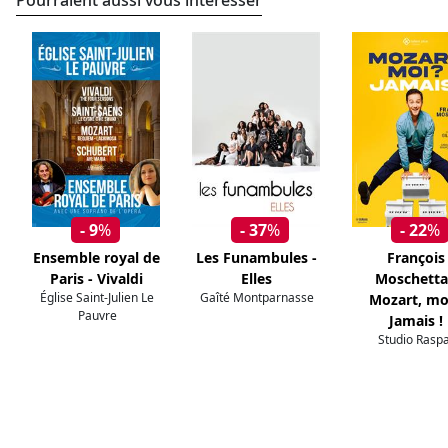
Pourraient aussi vous intéresser
- 9
%
- 37
%
- 22
%
Ensemble royal de
Les Funambules -
François
Paris - Vivaldi
Elles
Moschetta
Église Saint-Julien Le
Gaîté Montparnasse
Mozart, mo
Pauvre
Jamais !
Studio Raspa